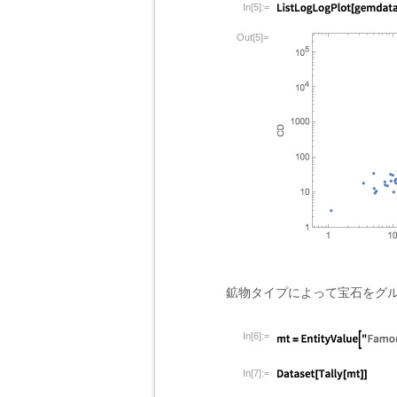
In[5]:=
Out[5]=
鉱物タイプによって宝石をグ
In[6]:=
In[7]:=