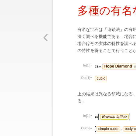
多種の有名
‹
有名な宝石は「連鎖法」の有
深く調べる機能である．場合
場合はその実体の特性を調べ
の特性を得ることで行うこと
In[1]:=
Out[1]=
上の結果は異なる領域になる．立
る．
In[2]:=
Out[2]=