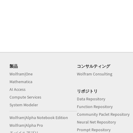
製品
コンサルティング
Wolfram|One
Wolfram Consulting
Mathematica
AI Access
リポジトリ
Compute Services
Data Repository
System Modeler
Function Repository
Community Paclet Repository
Wolfram|Alpha Notebook Edition
Neural Net Repository
Wolfram|Alpha Pro
Prompt Repository