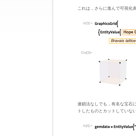
これは，さらに進んで可視化
In[3]:=
Out[3]=
連鎖法なしでも，有名な宝石
トしたものとカットしていな
In[4]:=