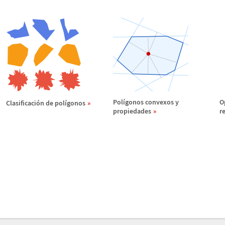
Pol
í
gonos convexos y
O
Clasificaci
ó
n de pol
í
gonos
propiedades
r