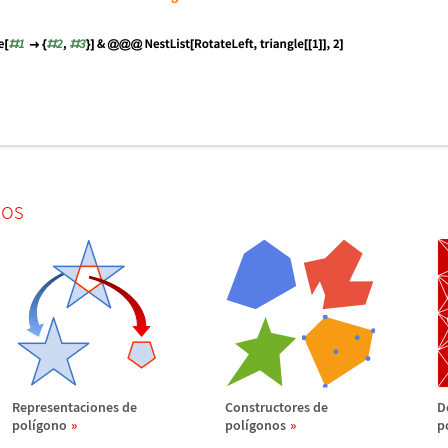
dos
Representaciones de
Constructores de
D
pol
í
gono
pol
í
gonos
p