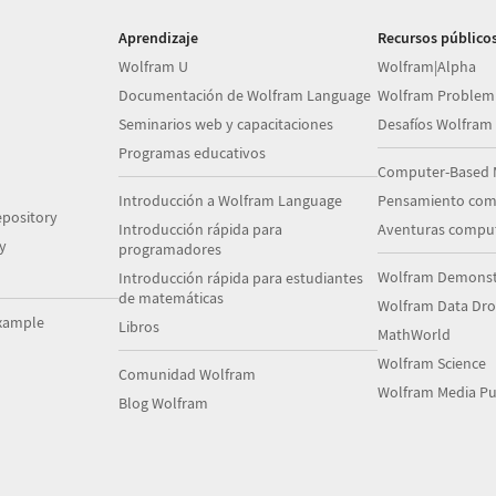
Aprendizaje
Recursos público
Wolfram U
Wolfram|Alpha
Documentación de Wolfram Language
Wolfram Problem
Seminarios web y capacitaciones
Desafíos Wolfram
Programas educativos
Computer-Based 
Introducción a Wolfram Language
Pensamiento com
pository
Introducción rápida para
Aventuras comput
y
programadores
Wolfram Demonstr
Introducción rápida para estudiantes
de matemáticas
Wolfram Data Dr
xample
Libros
MathWorld
Wolfram Science
Comunidad Wolfram
Wolfram Media Pu
Blog Wolfram