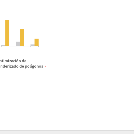
ptimizaci
ó
n de
enderizado de pol
í
gonos