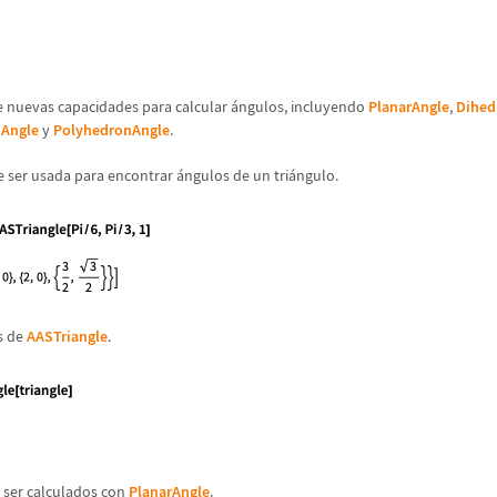
s
e nuevas capacidades para calcular
á
ngulos, incluyendo
PlanarAngle
,
Dihed
Angle
y
PolyhedronAngle
.
 ser usada para encontrar
á
ngulos de un tri
á
ngulo.
s de
AASTriangle
.
 ser calculados con
PlanarAngle
.