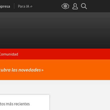
presa
Para IA
Comunidad
cubra las novedades
»
utos más recientes