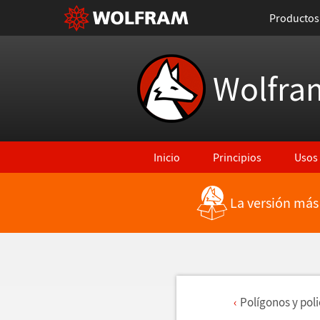
Productos
Wolfra
Inicio
Principios
Usos
La versión más
Pol
í
gonos y pol