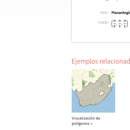
In[3]:=
Out[3]=
Ejemplos relaciona
Visualizaci
ó
n de
pol
í
gonos