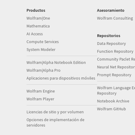
Productos
Asesoramiento
Wolfram|One
Wolfram Consulting
Mathematica
AI Access
Repositorios
Compute Services
Data Repository
System Modeler
Function Repository
Community Paclet Re
Wolfram|Alpha Notebook Edition
Neural Net Repositor
Wolfram|Alpha Pro
Prompt Repository
Aplicaciones para dispositivos móviles
Wolfram Language E
Wolfram Engine
Repository
Wolfram Player
Notebook Archive
Wolfram GitHub
Licencias de sitio y por volumen
Opciones de implementación de
servidores