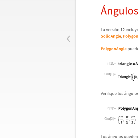
Á
ngulo
‹
La versi
ó
n 12 incluy
SolidAngle
,
Polygon
PolygonAngle
puede
In[1]:=
Out[1]=
Verifique los
á
ngulo
In[2]:=
Out[2]=
Los
á
ngulos pueden