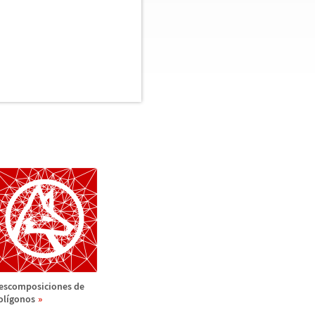
escomposiciones de
ol
í
gonos