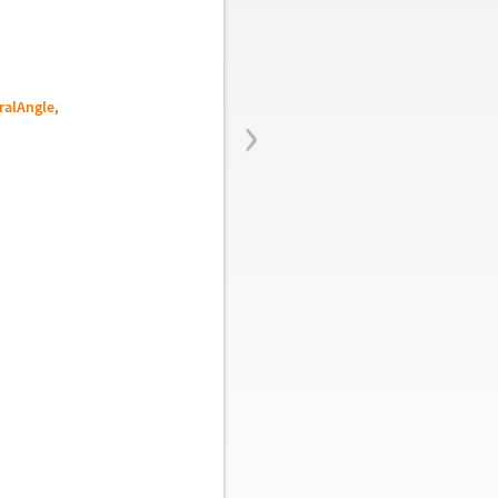
›
ralAngle
,