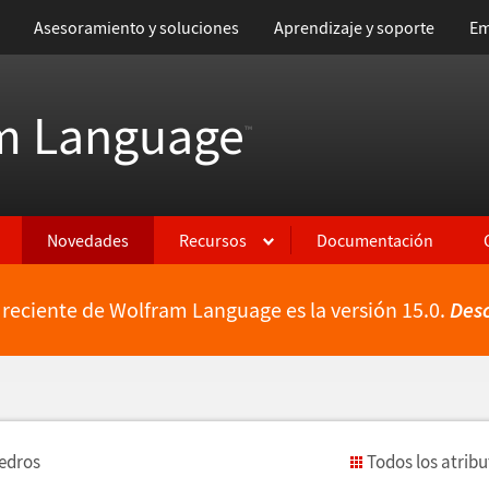
Asesoramiento y soluciones
Aprendizaje y soporte
Em
m Language
™
Novedades
Recursos
Documentación
 reciente de Wolfram Language es la versión 15.0.
Des
iedros
Todos los atrib