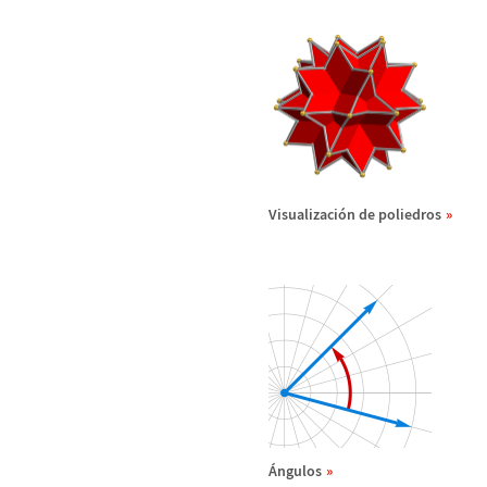
Visualizaci
ó
n de poliedros
Á
ngulos