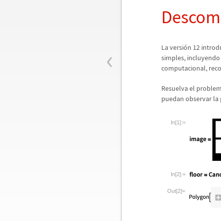
Descomp
‹
La versi
ó
n 12 intro
simples, incluyendo 
computacional, rec
Resuelva el problem
puedan observar la 
In[1]:=
In[2]:=
Out[2]=