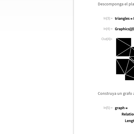
Descomponga el pla
In[3]:=
In[4]:=
Out[4]=
Construya un grafo a
In[5]:=