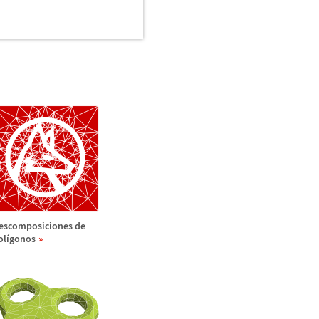
escomposiciones de
ol
í
gonos