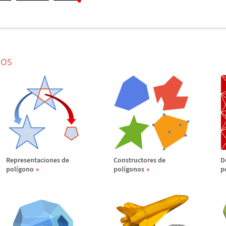
dos
Representaciones de
Constructores de
D
pol
í
gono
pol
í
gonos
p