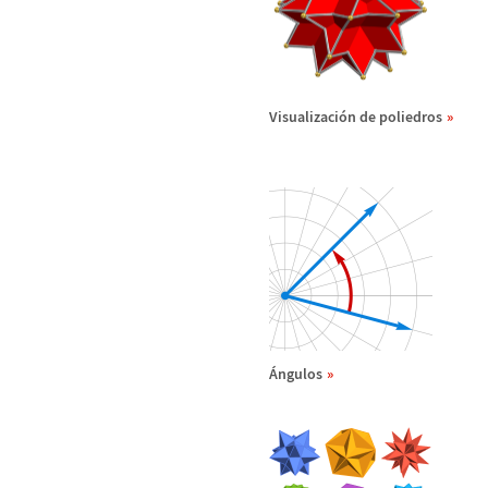
Visualizaci
ó
n de poliedros
Á
ngulos