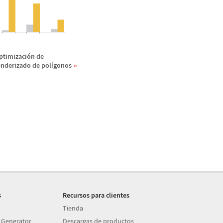
ptimizaci
ó
n de
enderizado de pol
í
gonos
s
Recursos para clientes
Tienda
 Generator
Descargas de productos