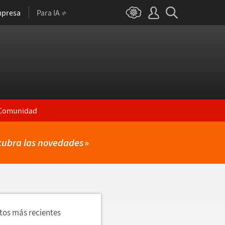
presa
Para IA
Comunidad
cubra las novedades
»
utos más recientes