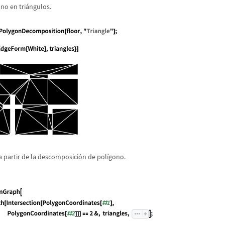
no en tri
á
ngulos.
 partir de la descomposici
ó
n de pol
í
gono.