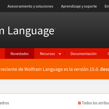
Asesoramiento y soluciones
Aprendizaje y soporte
Em
m Language
™
Novedades
Recursos
Documentación
 reciente de Wolfram Language es la versión 15.0.
Des
iedros
Todos los atrib