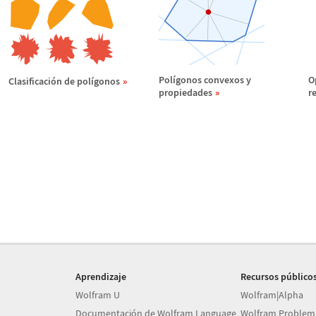
Pol
í
gonos convexos y
O
Clasificaci
ó
n de pol
í
gonos
propiedades
r
Aprendizaje
Recursos público
Wolfram U
Wolfram|Alpha
Documentación de Wolfram Language
Wolfram Problem