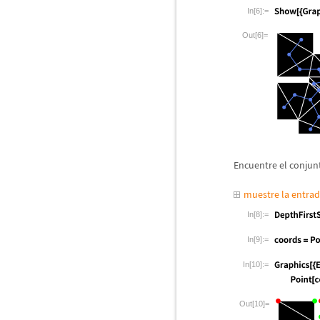
In[6]:=
Out[6]=
Encuentre el conjun
muestre la entra
In[8]:=
In[9]:=
In[10]:=
Out[10]=