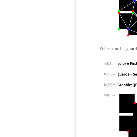
Seleccione las guard
In[11]:=
In[12]:=
In[13]:=
Out[13]=