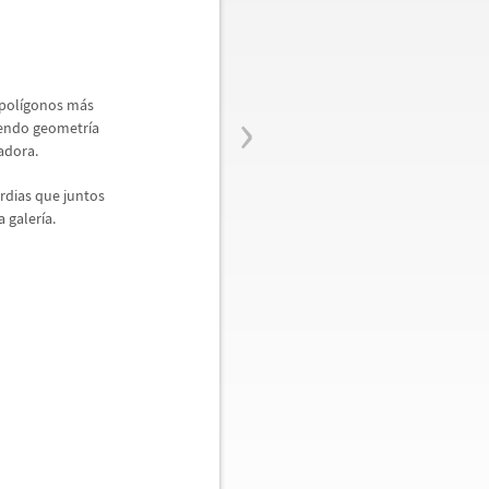
›
pol
í
gonos m
á
s
yendo geometr
í
a
adora.
rdias que juntos
a galer
í
a.