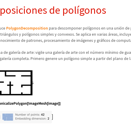
osiciones de pol
í
gonos
duce
PolygonDecomposition
para descomponer pol
í
gonos en una uni
ó
n de 
tri
á
ngulos y pol
í
gonos simples y convexos. Se aplica en varias
á
reas, inclu
onocimiento de patrones, procesamiento de im
á
genes y gr
á
ficos de comput
a de galer
í
a de arte: vigile una galer
í
a de arte con el n
ú
mero m
í
nimo de gua
galer
í
a completa. Primero genere un pol
í
gono simple a partir del plano de l