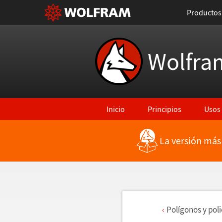
Productos
Wolfra
Inicio
Principios
Usos
La versión más
Pol
í
gonos y pol