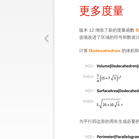
更多度量
‹
版本 12 增添了新的度量函数
S
选项改进了区域的符号和数值
计算
Dodecahedron
的体积和
In[1]:=
Out[1]=
In[2]:=
Out[2]=
为平行四边形的周长生成必要
In[3]:=