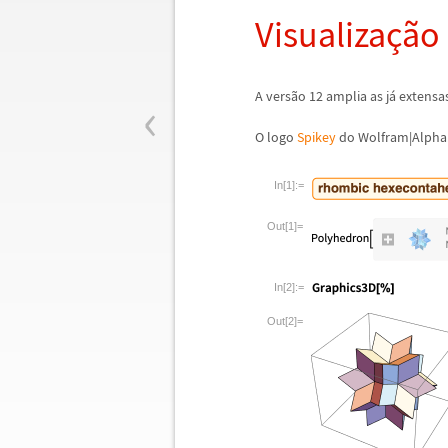
Visualiza
ç
ã
o
‹
A vers
ã
o 12 amplia as j
á
extensas
O logo
Spikey
do Wolfram|Alpha
In[1]:=
Out[1]=
In[2]:=
Out[2]=