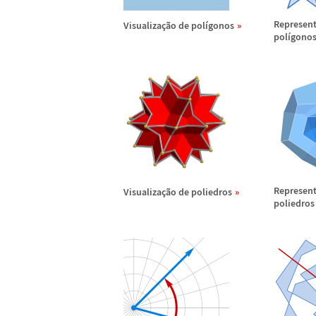
Represen
Visualiza
ç
ã
o de pol
í
gonos
pol
í
gono
Represen
Visualiza
ç
ã
o de poliedros
poliedros