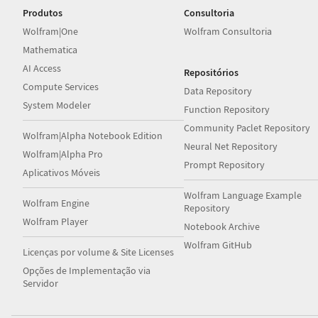
Produtos
Consultoria
Wolfram|One
Wolfram Consultoria
Mathematica
AI Access
Repositórios
Compute Services
Data Repository
System Modeler
Function Repository
Community Paclet Repository
Wolfram|Alpha Notebook Edition
Neural Net Repository
Wolfram|Alpha Pro
Prompt Repository
Aplicativos Móveis
Wolfram Language Example
Wolfram Engine
Repository
Wolfram Player
Notebook Archive
Wolfram GitHub
Licenças por volume & Site Licenses
Opções de Implementação via
Servidor