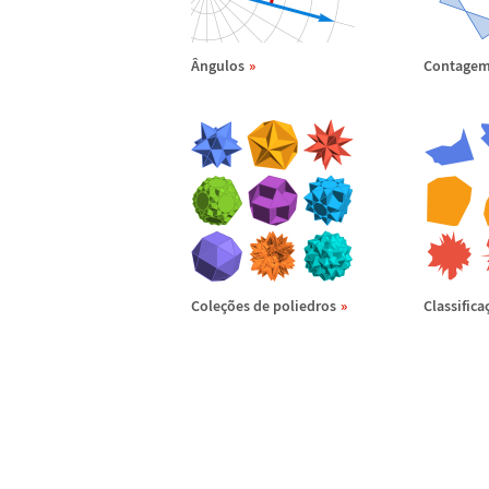
Â
ngulos
Contagem 
Cole
ç
õ
es de poliedros
Classifica