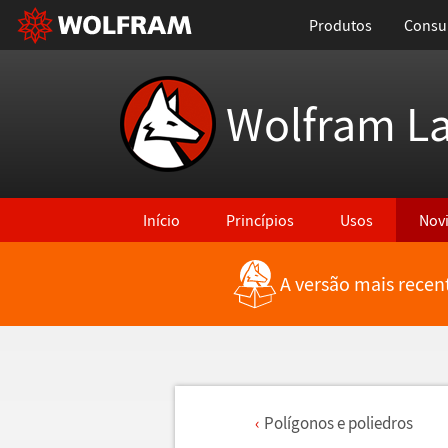
Produtos
Consul
Wolfram L
Início
Princípios
Usos
Nov
A versão mais recen
Pol
í
gonos e poliedros