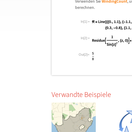
Verwenden Sie
WindingCount
, 
berechnen.
In[1]:=
In[2]:=
Out[2]=
Verwandte Beispiele