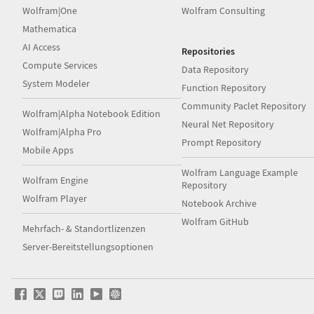
Wolfram|One
Wolfram Consulting
Mathematica
AI Access
Repositories
Compute Services
Data Repository
System Modeler
Function Repository
Community Paclet Repository
Wolfram|Alpha Notebook Edition
Neural Net Repository
Wolfram|Alpha Pro
Prompt Repository
Mobile Apps
Wolfram Language Example
Wolfram Engine
Repository
Wolfram Player
Notebook Archive
Wolfram GitHub
Mehrfach- & Standortlizenzen
Server-Bereitstellungsoptionen