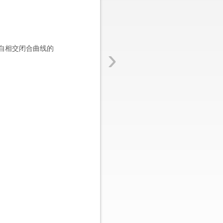
›
自相交闭合曲线的