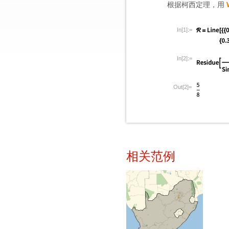
根据柯西定理，用
In[1]:=
In[2]:=
Out[2]=
相关范例