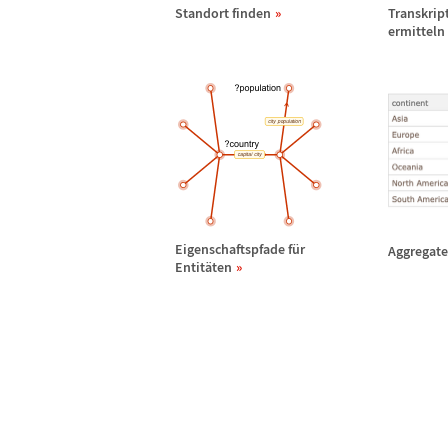
Standort finden
Transkrip
ermitteln
Eigenschaftspfade f
ü
r
Aggregate
Entit
ä
ten