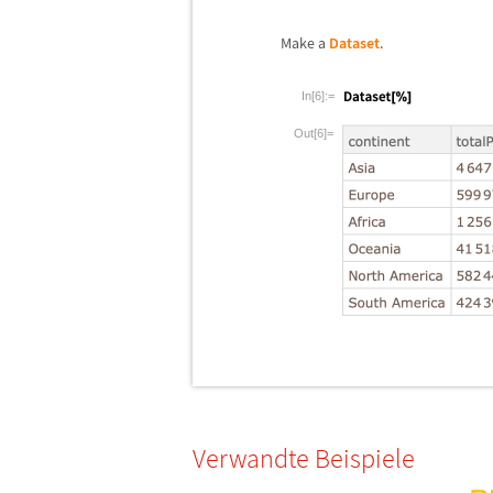
Make a
Dataset
.
In[6]:=
Out[6]=
Verwandte Beispiele