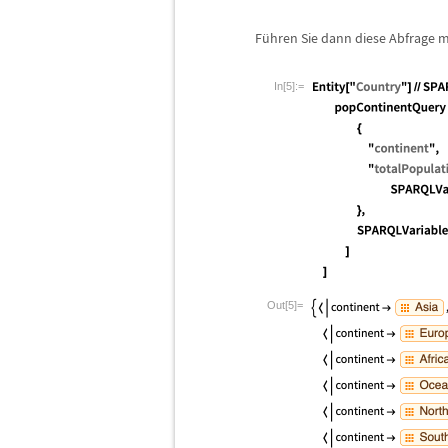
F
ü
hren Sie dann diese Abfrage 
In[5]:=
Out[5]=