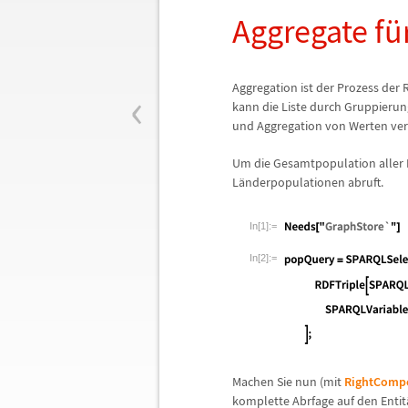
Aggregate f
ü
‹
Aggregation ist der Prozess der 
kann die Liste durch Gruppierun
und Aggregation von Werten ve
Um die Gesamtpopulation aller 
L
ä
nderpopulationen abruft.
In[1]:=
In[2]:=
Machen Sie nun (mit
RightCompo
komplette Abrfage auf den Entit