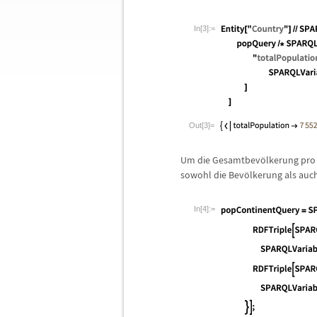
In[3]:=
Out[3]=
Um die Gesamtbev
ö
lkerung pro 
sowohl die Bev
ö
lkerung als auc
In[4]:=