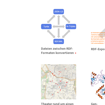
Dateien zwischen RDF-
RDF-Expor
Formaten konvertieren
Theater rund um einen
Gen-