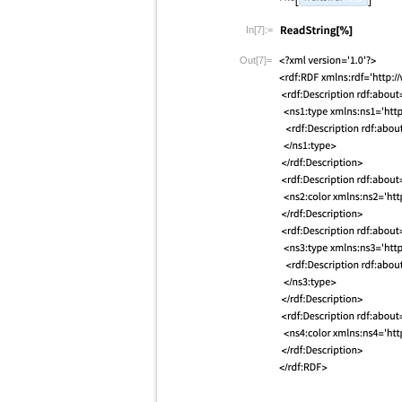
In[7]:=
Out[7]=