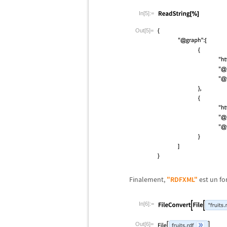
In[5]:=
Out[5]=
Finalement,
"RDFXML"
est un fo
In[6]:=
Out[6]=