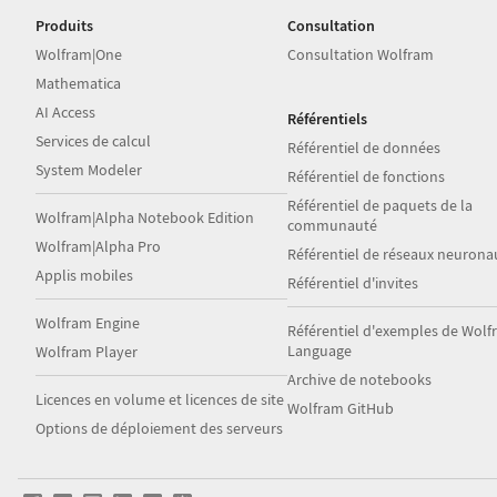
Produits
Consultation
Wolfram|One
Consultation Wolfram
Mathematica
AI Access
Référentiels
Services de calcul
Référentiel de données
System Modeler
Référentiel de fonctions
Référentiel de paquets de la
Wolfram|Alpha Notebook Edition
communauté
Wolfram|Alpha Pro
Référentiel de réseaux neurona
Applis mobiles
Référentiel d'invites
Wolfram Engine
Référentiel d'exemples de Wol
Language
Wolfram Player
Archive de notebooks
Licences en volume et licences de site
Wolfram GitHub
Options de déploiement des serveurs