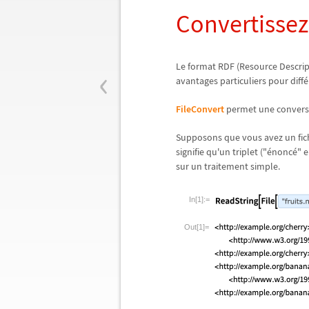
Convertissez 
‹
Le format RDF (Resource Descri
avantages particuliers pour diff
é
FileConvert
permet une conversio
Supposons que vous avez un fich
signifie qu'un triplet ("
é
nonc
é
" 
sur un traitement simple.
In[1]:=
Out[1]=