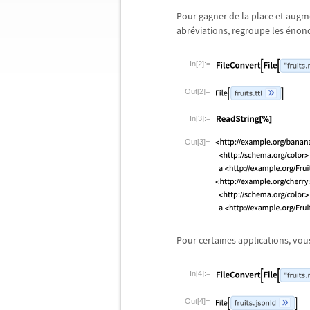
Pour gagner de la place et augmen
abr
é
viations, regroupe les
é
non
In[2]:=
Out[2]=
In[3]:=
Out[3]=
Pour certaines applications, vo
In[4]:=
Out[4]=