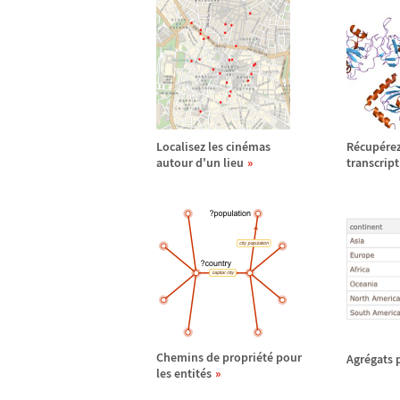
Localisez les cin
é
mas
R
é
cup
é
re
autour d'un lieu
transcript
Chemins de propri
é
t
é
pour
Agr
é
gats 
les entit
é
s