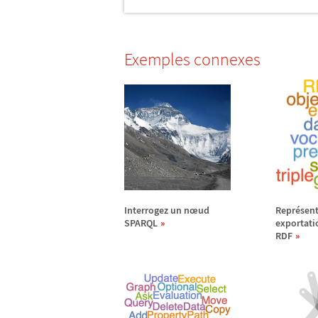
Exemples connexes
Interrogez un n
œ
ud
Repr
é
sent
SPARQL
exportati
RDF