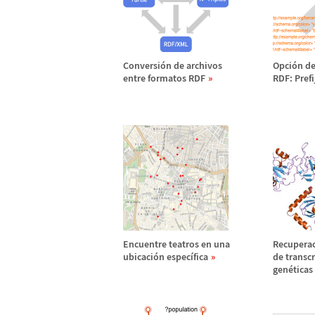
Conversi
ó
n de archivos
Opci
ó
n de
entre formatos RDF
RDF: Prefi
Encuentre teatros en una
Recuperac
ubicaci
ó
n espec
í
fica
de transc
gen
é
ticas