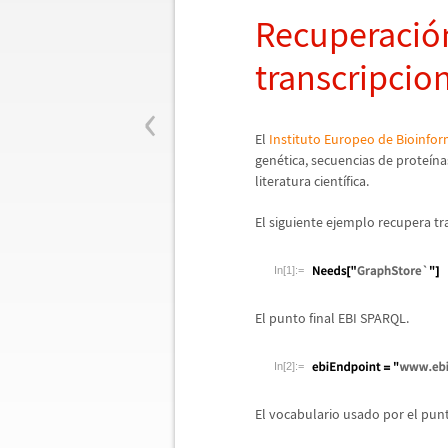
Recuperaci
ó
transcripcio
‹
El
Instituto Europeo de Bioinfo
gen
é
tica, secuencias de prote
í
na
literatura cient
í
fica.
El siguiente ejemplo recupera tr
In[1]:=
El punto final EBI SPARQL.
In[2]:=
El vocabulario usado por el punt