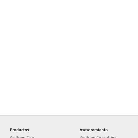
Productos
Asesoramiento
Wolfram|One
Wolfram Consulting