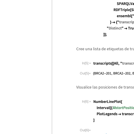
Cree una lista de etiquetas de tr
In[5]:=
Out[5]=
Visualice las posiciones de transc
In[6]:=
Out[6]=