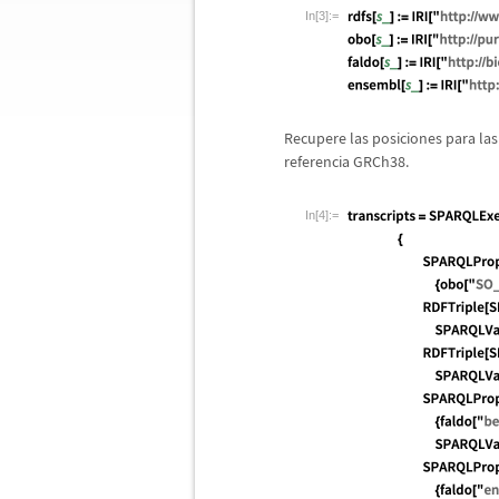
In[3]:=
Recupere las posiciones para las
referencia GRCh38.
In[4]:=