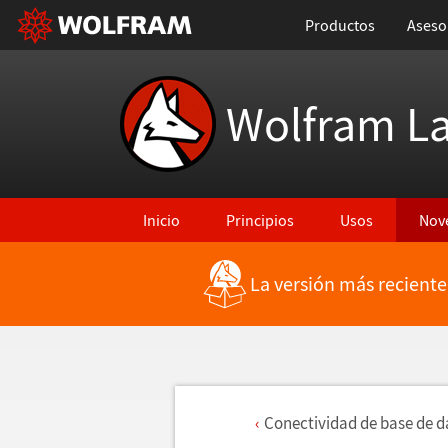
Productos
Aseso
Wolfram L
Inicio
Principios
Usos
Nov
La versión más reciente
Conectividad de base de d