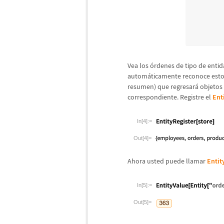
Vea los
ó
rdenes de tipo de entida
autom
á
ticamente reconoce est
resumen) que regresar
á
objetos
correspondiente. Registre el
Ent
In[4]:=
Out[4]=
Ahora usted puede llamar
Entit
In[5]:=
Out[5]=