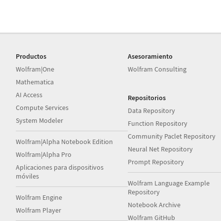
Productos
Asesoramiento
Wolfram|One
Wolfram Consulting
Mathematica
AI Access
Repositorios
Compute Services
Data Repository
System Modeler
Function Repository
Community Paclet Repository
Wolfram|Alpha Notebook Edition
Neural Net Repository
Wolfram|Alpha Pro
Prompt Repository
Aplicaciones para dispositivos
móviles
Wolfram Language Example
Repository
Wolfram Engine
Notebook Archive
Wolfram Player
Wolfram GitHub