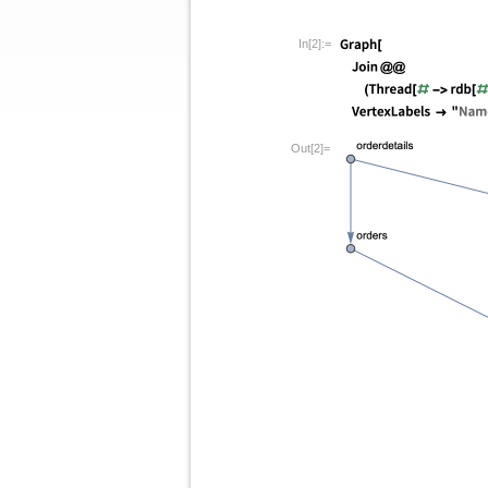
In[2]:=
Out[2]=