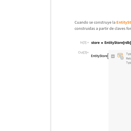
Cuando se construye la
EntityS
construidas a partir de claves fo
In[3]:=
Out[3]=