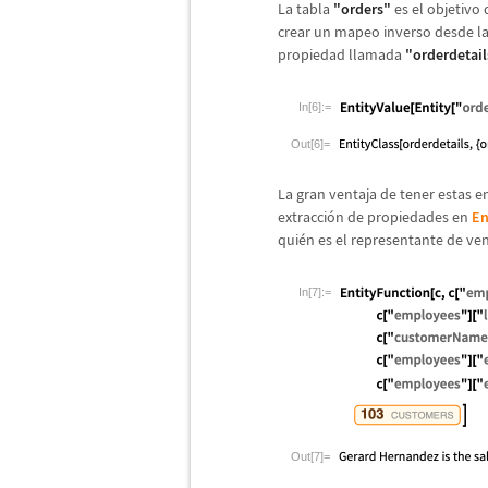
La tabla
"orders"
es el objetivo 
crear un mapeo inverso desde l
propiedad llamada
"orderdetail
In[6]:=
Out[6]=
La gran ventaja de tener estas 
extracci
ó
n de propiedades en
En
qui
é
n es el representante de ven
In[7]:=
Out[7]=