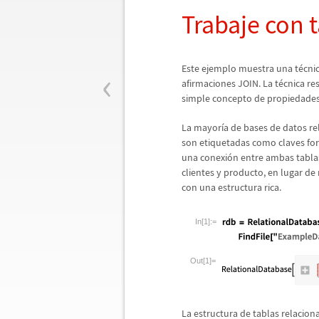
Trabaje con 
‹
Este ejemplo muestra una t
é
cni
afirmaciones JOIN. La t
é
cnica re
simple concepto de propiedades
La mayor
í
a de bases de datos re
son etiquetadas como claves for
una conexi
ó
n entre ambas tabla
clientes y producto, en lugar de 
con una estructura rica.
In[1]:=
Out[1]=
La estructura de tablas relacion