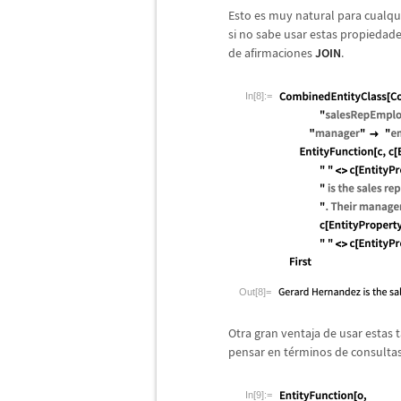
Esto es muy natural para cualqu
si no sabe usar estas propiedad
de afirmaciones
JOIN
.
In[8]:=
Out[8]=
Otra gran ventaja de usar estas 
pensar en t
é
rminos de consultas.
In[9]:=