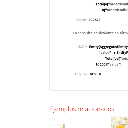
Out[9]=
La consulta equivalente en t
é
rm
In[10]:=
Out[10]=
Ejemplos relacionados