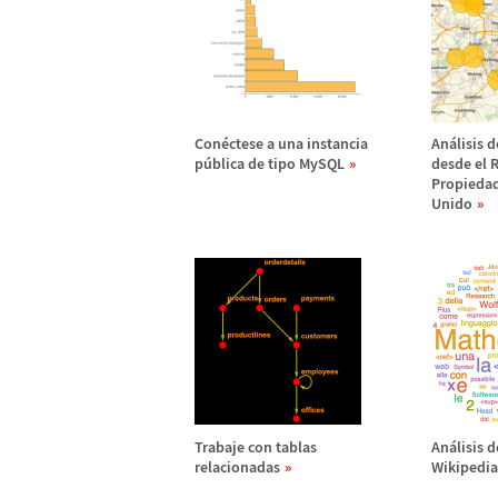
Con
é
ctese a una instancia
An
á
lisis 
p
ú
blica de tipo MySQL
desde el 
Propiedad
Unido
Trabaje con tablas
An
á
lisis 
relacionadas
Wikipedia