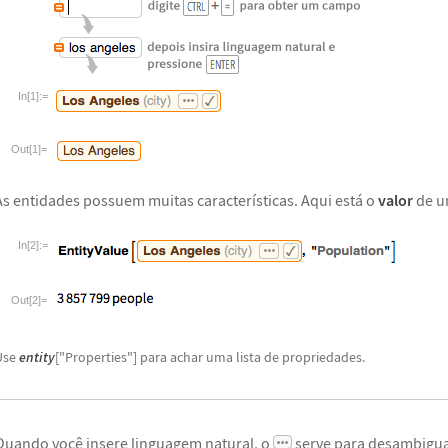
In[1]:=
Out[1]=
As entidades possuem muitas características. Aqui está o
valor
de u
In[2]:=
Out[2]=
Use
entity
["Properties"] para achar uma lista de propriedades.
Quando você insere linguagem natural, o
serve para desambigu