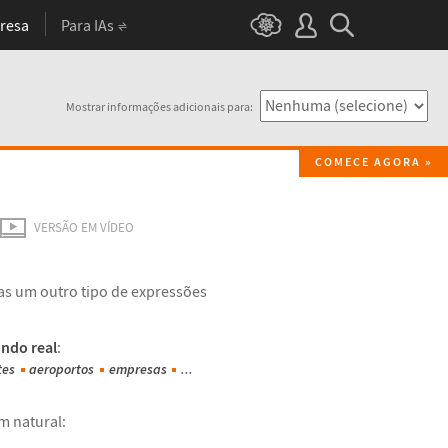
resa
Para IAs
Mostrar informações adicionais para:
COMECE AGORA
VERSÃO EM VÍDEO
s um outro tipo de expressões
ndo real
:
tes
aeroportos
empresas
...
m natural: