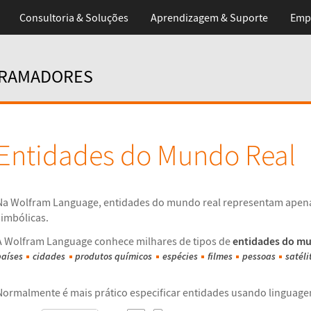
Consultoria & Soluções
Aprendizagem
& Suporte
Emp
GRAMADORES
Entidades do Mundo Real
Na Wolfram Language, entidades do mundo real representam apena
simbólicas.
A Wolfram Language conhece milhares de tipos de
entidades do mu
países
cidades
produtos químicos
espécies
filmes
pessoas
satéli
Normalmente é mais prático especificar entidades usando linguage