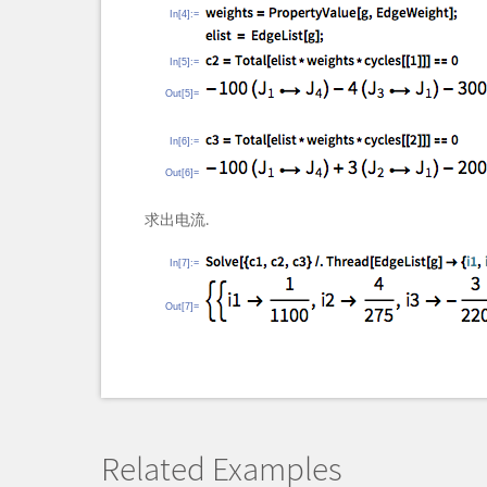
In[4]:=
In[5]:=
Out[5]=
In[6]:=
Out[6]=
求出电流.
In[7]:=
Out[7]=
Related Examples