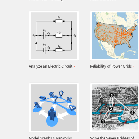
Analyze an Electric Circuit
»
Reliability of Power Grids
»
Model Graphs & Networks
Solve the Seven Bridges of