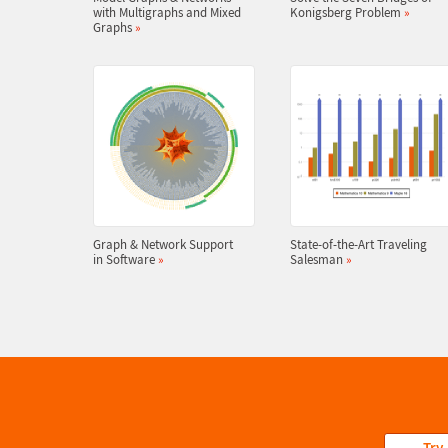
with Multigraphs and Mixed
Konigsberg Problem
»
Graphs
»
Graph & Network Support
State-of-the-Art Traveling
in Software
»
Salesman
»
Try