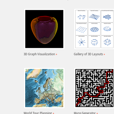
3D Graph Visualization
»
Gallery of 3D Layouts
»
World Tour Planning
»
Maze Generator
»