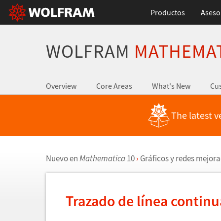
Productos
Aseso
WOLFRAM
MATHEMA
Overview
Core Areas
What's New
Cus
The latest v
Nuevo en
Mathematica
10
›
Gr
á
ficos y redes mejor
Trazado de l
í
nea contin