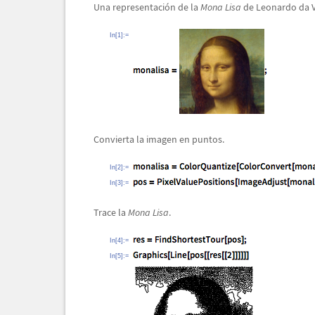
Una representaci
ó
n de la
Mona Lisa
de Leonardo da V
In[1]:=
Convierta la imagen en puntos.
In[2]:=
In[3]:=
Trace la
Mona Lisa
.
In[4]:=
In[5]:=