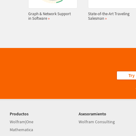
Graph & Network Support
State-of-the-Art Traveling
in Software
»
Salesman
»
Try
Productos
Asesoramiento
Wolfram|One
Wolfram Consulting
Mathematica