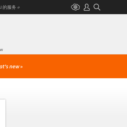
AI 的服务
ow
at's new
»