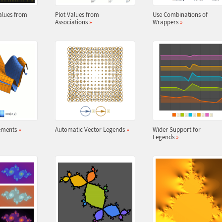
alues from
Plot Values from
Use Combinations of
Associations
»
Wrappers
»
ements
»
Automatic Vector Legends
»
Wider Support for
Legends
»