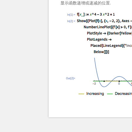
显示函数递增或递减的位置.
In[1]:=
In[2]:=
Out[2]=