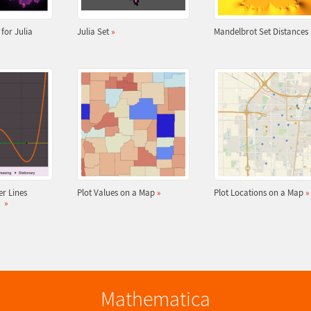
for Julia
Julia Set
»
Mandelbrot Set Distances
r Lines
Plot Values on a Map
»
Plot Locations on a Map
»
s
»
Mathematica