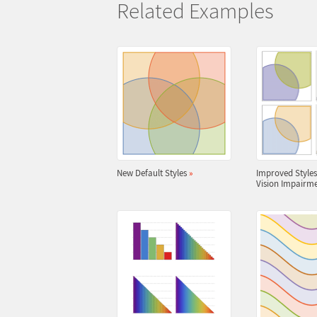
Related Examples
New Default Styles
»
Improved Styles
Vision Impairm