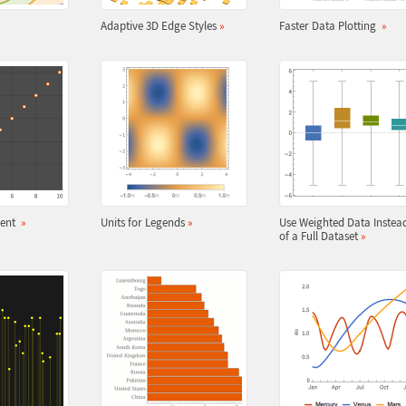
Adaptive 3D Edge Styles
»
Faster Data Plotting
»
ment
»
Units for Legends
»
Use Weighted Data Instea
of a Full Dataset
»