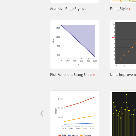
Adaptive Edge Styles
»
FillingStyle
»
Plot Functions Using Units
»
Units Improve
‹