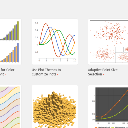
 for Color
Use Plot Themes to
Adaptive Point Size
ent
»
Customize Plots
»
Selection
»