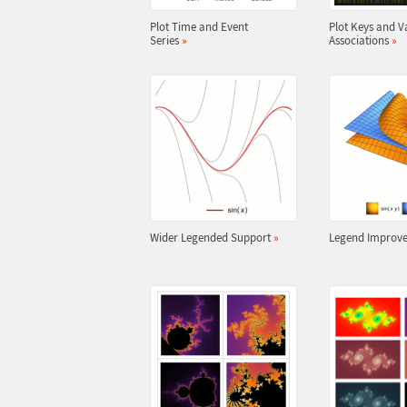
Plot Time and Event
Plot Keys and V
Series
»
Associations
»
Wider Legended Support
»
Legend Improv