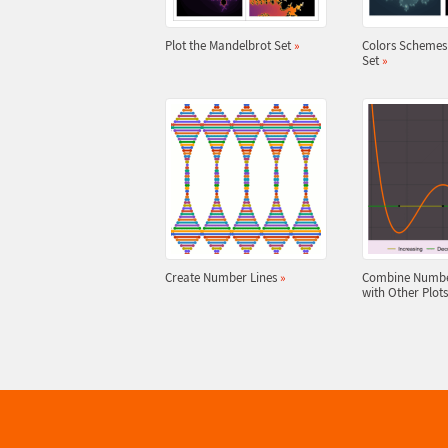
Plot the Mandelbrot Set
»
Colors Schemes 
Set
»
Create Number Lines
»
Combine Numbe
with Other Plot