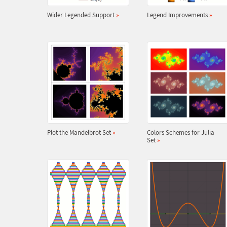
Wider Legended Support
»
Legend Improvements
»
Plot the Mandelbrot Set
»
Colors Schemes for Julia
Set
»