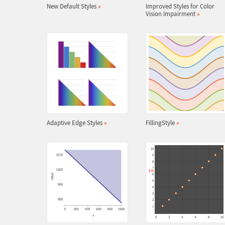
New Default Styles
»
Improved Styles for Color
Vision Impairment
»
Adaptive Edge Styles
»
FillingStyle
»