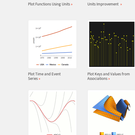
Plot Functions Using Units
»
Units Improvement
»
Plot Time and Event
Plot Keys and Values from
Series
»
Associations
»