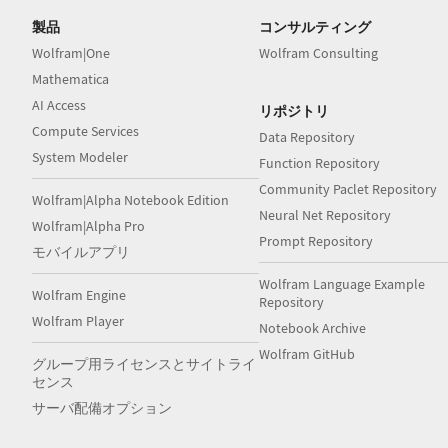
製品
コンサルティング
Wolfram|One
Wolfram Consulting
Mathematica
AI Access
リポジトリ
Compute Services
Data Repository
System Modeler
Function Repository
Community Paclet Repository
Wolfram|Alpha Notebook Edition
Neural Net Repository
Wolfram|Alpha Pro
Prompt Repository
モバイルアプリ
Wolfram Language Example
Wolfram Engine
Repository
Wolfram Player
Notebook Archive
Wolfram GitHub
グループ用ライセンスとサイトライ
センス
サーバ配備オプション