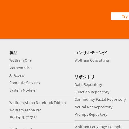
Try
製品
コンサルティング
Wolfram|One
Wolfram Consulting
Mathematica
AI Access
リポジトリ
Compute Services
Data Repository
System Modeler
Function Repository
Community Paclet Repository
Wolfram|Alpha Notebook Edition
Neural Net Repository
Wolfram|Alpha Pro
Prompt Repository
モバイルアプリ
Wolfram Language Example