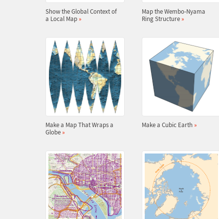
Show the Global Context of
Map the Wembo-Nyama
a Local Map
»
Ring Structure
»
Make a Map That Wraps a
Make a Cubic Earth
»
Globe
»