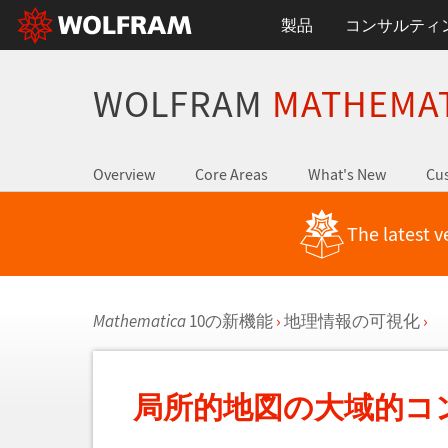
製品
コンサルティ
WOLFRAM
MATHEMA
Overview
Core Areas
What's New
Cus
The latest v
Mathematica
10の新機能
›
地理情報の可視化
›
局所的地図の大域的コ