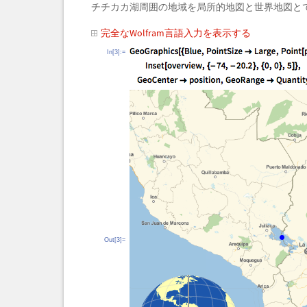
チチカカ湖周囲の地域を局所的地図と世界地図と
完全なWolfram言語入力を表示する
In[3]:=
Out[3]=