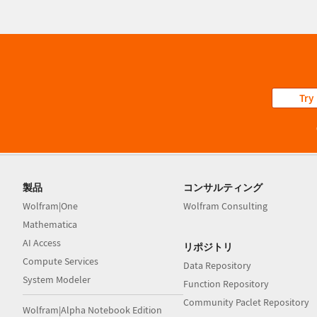
Try
製品
コンサルティング
Wolfram|One
Wolfram Consulting
Mathematica
AI Access
リポジトリ
Compute Services
Data Repository
System Modeler
Function Repository
Community Paclet Repository
Wolfram|Alpha Notebook Edition