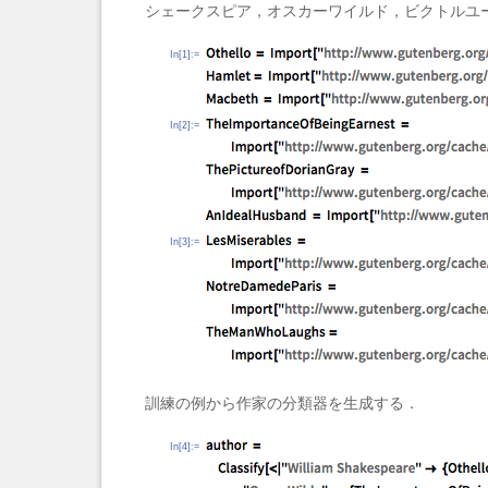
シェークスピア，オスカーワイルド，ビクトルユ
In[1]:=
In[2]:=
In[3]:=
訓練の例から作家の分類器を生成する．
In[4]:=