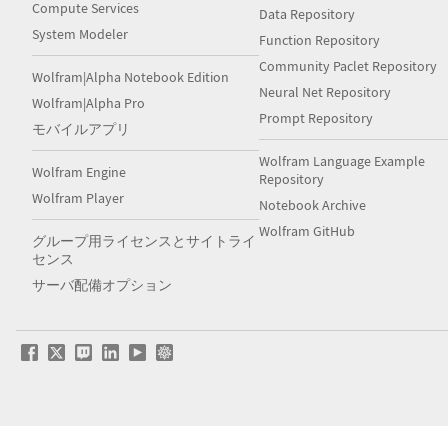
Compute Services
Data Repository
System Modeler
Function Repository
Community Paclet Repository
Wolfram|Alpha Notebook Edition
Neural Net Repository
Wolfram|Alpha Pro
Prompt Repository
モバイルアプリ
Wolfram Language Example
Wolfram Engine
Repository
Wolfram Player
Notebook Archive
Wolfram GitHub
グループ用ライセンスとサイトライ
センス
サーバ配備オプション