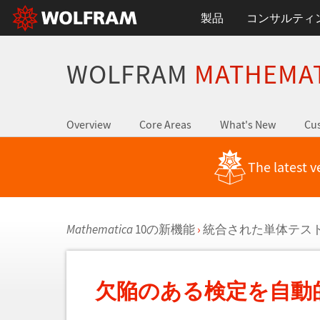
製品
コンサルティ
WOLFRAM
MATHEMA
Overview
Core Areas
What's New
Cus
The latest v
Mathematica
10の新機能
›
統合された単体テス
欠陥のある検定を自動