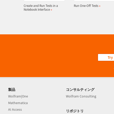
Create and Run Tests in a
Run One-Off Tests
»
Notebook Interface
»
Try
製品
コンサルティング
Wolfram|One
Wolfram Consulting
Mathematica
AI Access
リポジトリ