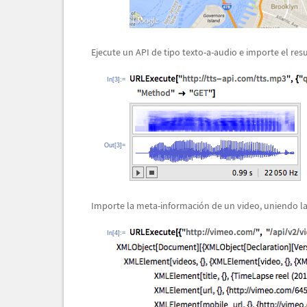
Ejecute un API de tipo texto-a-audio e importe el re
In[3]:=
Out[3]=
Importe la meta-informaci
ó
n de un video, uniendo l
In[4]:=