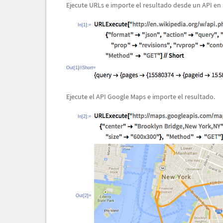
Ejecute URLs e importe el resultado desde un API en
In[1]:=
Out[1]//Short=
Ejecute el API Google Maps e importe el resultado.
In[2]:=
Out[2]=