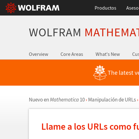
Productos
Aseso
WOLFRAM
MATHEMA
Overview
Core Areas
What's New
Cus
The latest v
Nuevo en
Mathematica
10
›
Manipulaci
ó
n de URLs
›
Llame a los URLs como 