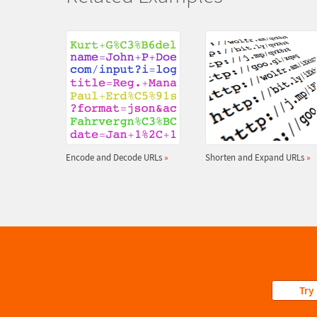
Encode and Decode URLs
»
Shorten and Expand URLs
»
Try