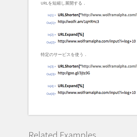
URLを短縮し展開する．
In[1]:=
Out[1]=
In[2]:=
Out[2]=
特定のサービスを使う．
In[3]:=
Out[3]=
In[4]:=
Out[4]=
Related Examples