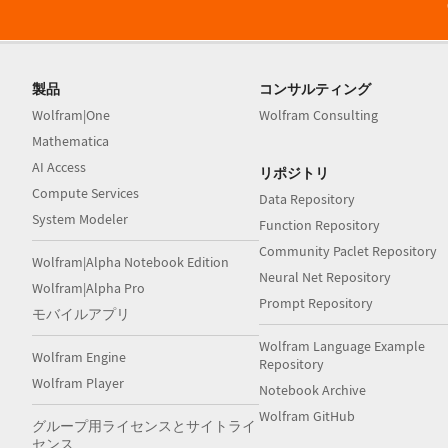
製品
コンサルティング
Wolfram|One
Wolfram Consulting
Mathematica
AI Access
リポジトリ
Compute Services
Data Repository
System Modeler
Function Repository
Community Paclet Repository
Wolfram|Alpha Notebook Edition
Neural Net Repository
Wolfram|Alpha Pro
Prompt Repository
モバイルアプリ
Wolfram Language Example
Wolfram Engine
Repository
Wolfram Player
Notebook Archive
Wolfram GitHub
グループ用ライセンスとサイトライ
センス