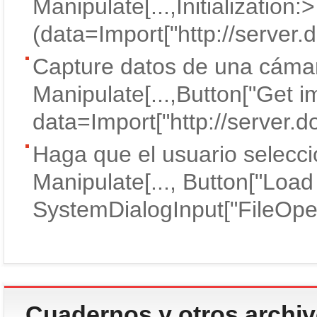
Manipulate[...,Initialization:>
(data=Import["http://server.
Capture datos de una cáma
Manipulate[...,Button["Get i
data=Import["http://server
Haga que el usuario seleccio
Manipulate[..., Button["Loa
SystemDialogInput["FileOpen
Cuadernos y otros archi