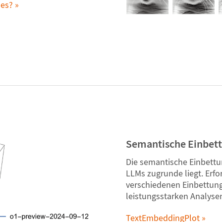
 es?
Semantische Einbet
Die semantische Einbettun
LLMs zugrunde liegt. Erf
verschiedenen Einbettun
leistungsstarken Analyse
TextEmbeddingPlot