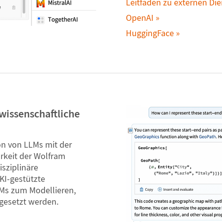
Leitfaden zu externen Di
OpenAI
HuggingFace
wissenschaftliche
on von LLMs mit der
arkeit der Wolfram
sziplinäre
KI-gestützte
LMs zum Modellieren,
gesetzt werden.