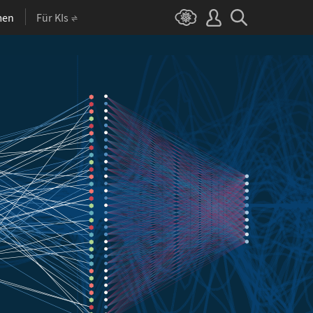
men
Für KIs