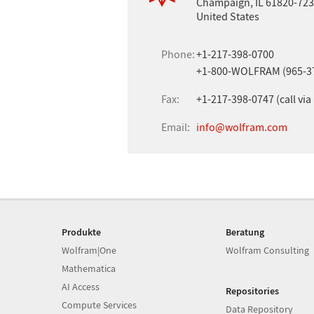
Champaign, IL 61820-72
United States
Phone:
+1-217-398-0700
+1-800-WOLFRAM (965-37
Fax:
+1-217-398-0747 (call via 
Email:
info@wolfram.com
Produkte
Beratung
Wolfram|One
Wolfram Consulting
Mathematica
AI Access
Repositories
Compute Services
Data Repository