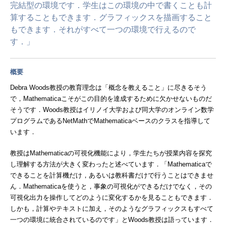
完結型の環境です．学生はこの環境の中で書くことも計
算することもできます．グラフィックスを描画すること
もできます．それがすべて一つの環境で行えるので
す．」
概要
Debra Woods教授の教育理念は「概念を教えること」に尽きるそう
で，Mathematicaこそがこの目的を達成するために欠かせないものだ
そうです．Woods教授はイリノイ大学および同大学のオンライン数学
プログラムであるNetMathでMathematicaベースのクラスを指導して
います．
教授はMathematicaの可視化機能により，学生たちが授業内容を探究
し理解する方法が大きく変わったと述べています．「Mathematicaで
できることを計算機だけ，あるいは教科書だけで行うことはできませ
ん．Mathematicaを使うと，事象の可視化ができるだけでなく，その
可視化出力を操作してどのように変化するかを見ることもできます．
しかも，計算やテキストに加え，そのようなグラフィックスもすべて
一つの環境に統合されているのです」とWoods教授は語っています．