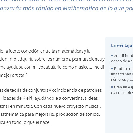
vanzarás más rápido en Mathematica de lo que pod
La ventaj
 la fuerte conexión entre las matemáticas y la
Amplifica d
 dominio adquiría sobre los números, permutaciones y
deseo de ap
me ayudaba con mi vocabulario como músico... me di
Produce no
instantánea 
ejor artista.”
números y p
Crea un es
s de teoría de conjuntos y coincidencia de patrones
con múltiples
lidades de Kiehl, ayudándole a convertir sus ideas
uchar en minutos. Con cada nuevo proyecto musical,
Mathematica para mejorar su producción de sonido.
ca en todo lo que él hace.