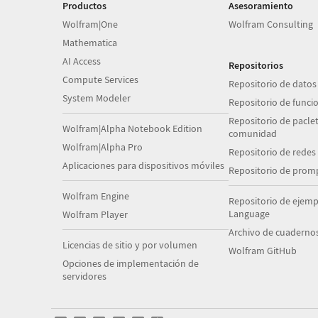
Productos
Asesoramiento
Wolfram|One
Wolfram Consulting
Mathematica
AI Access
Repositorios
Compute Services
Repositorio de datos
System Modeler
Repositorio de funci
Repositorio de paclet
Wolfram|Alpha Notebook Edition
comunidad
Wolfram|Alpha Pro
Repositorio de redes
Aplicaciones para dispositivos móviles
Repositorio de prom
Wolfram Engine
Repositorio de ejem
Language
Wolfram Player
Archivo de cuaderno
Licencias de sitio y por volumen
Wolfram GitHub
Opciones de implementación de
servidores