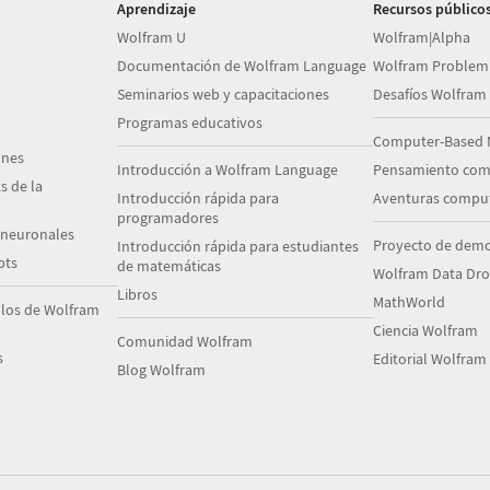
Aprendizaje
Recursos público
Wolfram U
Wolfram|Alpha
Documentación de Wolfram Language
Wolfram Problem
Seminarios web y capacitaciones
Desafíos Wolfram
Programas educativos
Computer-Based 
ones
Introducción a Wolfram Language
Pensamiento com
s de la
Introducción rápida para
Aventuras comput
programadores
 neuronales
Proyecto de demo
Introducción rápida para estudiantes
pts
de matemáticas
Wolfram Data Dr
Libros
MathWorld
plos de Wolfram
Ciencia Wolfram
Comunidad Wolfram
s
Editorial Wolfram
Blog Wolfram