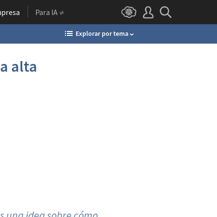
presa
Para IA
Explorar por tema
a alta
es una idea sobre cómo