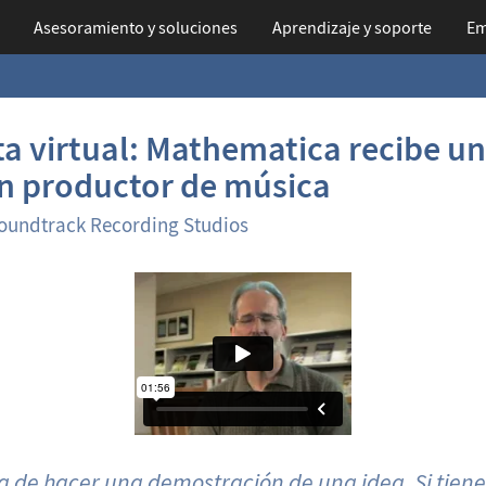
Asesoramiento y soluciones
Aprendizaje
y soporte
Em
a virtual: Mathematica recibe un
un productor de música
Soundtrack Recording Studios
a de hacer una demostración de una idea. Si tien