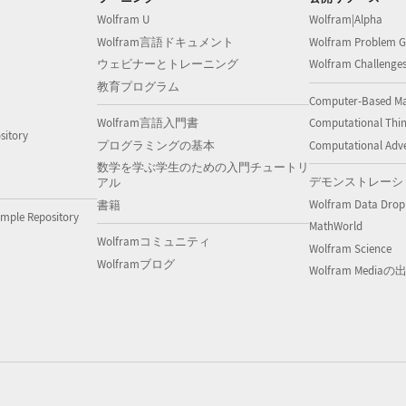
Wolfram U
Wolfram|Alpha
Wolfram言語ドキュメント
Wolfram Problem G
ウェビナーとトレーニング
Wolfram Challenge
教育プログラム
Computer-Based M
Wolfram言語入門書
Computational Thi
sitory
プログラミングの基本
Computational Adv
数学を学ぶ学生のための入門チュートリ
デモンストレーシ
アル
Wolfram Data Drop
書籍
mple Repository
MathWorld
Wolframコミュニティ
Wolfram Science
Wolframブログ
Wolfram Media