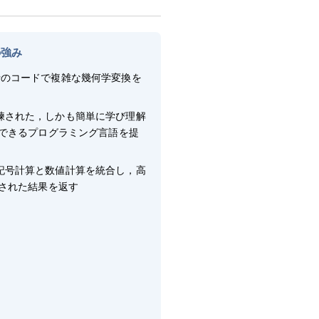
の強み
行のコードで複雑な幾何学変換を
練された，しかも簡単に学び理解
できるプログラミング言語を提
記号計算と数値計算を統合し，高
された結果を返す