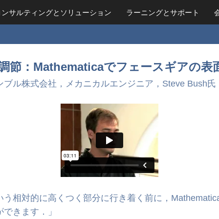
コンサルティングとソリューション
ラーニング
とサポート
節：Mathematicaでフェースギアの
ル株式会社，メカニカルエンジニア，Steve Bush氏
う相対的に高くつく部分に行き着く前に，Mathemati
ができます．」