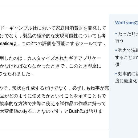
Wolfram
・アンド・ギャンブル社において家庭用消費財を開発して
たった1
けでなく，製品の経済的な実現可能性についても考
行う
maticaは，この2つの評価を可能にするツールです．
強力で洗
することの
を初めて使用したのは，カスタマイズされたギアアプリケー
供
かなければならなかったときで，このとき即座に
感心させられました．
効率的に
度に最適化
強力なので，形状を作成するだけでなく，必ずしも物事が完
品がどのように使えるかということを示すこともで
効率的な方法で実際に使える試作品の作成に持って
大変価値のあることなのです」とBush氏は語りま