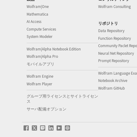
Wolfram|One
Wolfram Consulting
Mathematica
AI Access
リポジトリ
Compute Services
Data Repository
System Modeler
Function Repository
Community Paclet Repo
Wolfram|Alpha Notebook Edition
Neural Net Repository
Wolfram|Alpha Pro
Prompt Repository
モバイルアプリ
Wolfram Language Exa
Wolfram Engine
Notebook Archive
Wolfram Player
Wolfram GitHub
グループ用ライセンスとサイトライセン
ス
サーバ配備オプション