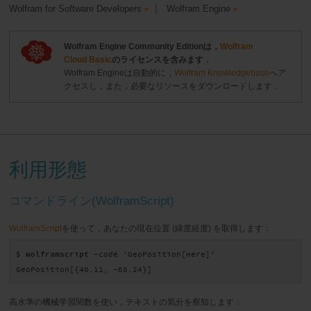
Wolfram for Software Developers
Wolfram Engine
Wolfram Engine Community Editionは，
Wolfram
Cloud Basic
のライセンスを含みます．
Wolfram Engineは自動的に，
Wolfram Knowledgebase
へア
クセスし，また，必要なリソースをダウンロードします．
利用形態
コマンドライン(WolframScript)
WolframScript
を使って，あなたの現在位置 (緯度経度) を取得します：
$ wolframscript
 -code 'GeoPosition[Here]'

GeoPosition[{40.11, -88.24}]
高水準の機械学習関数を使い，テキストの気分を察知します：