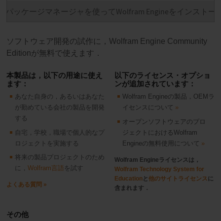
パッケージマネージャを使ってWolfram Engineをインストー
ルする
ソフトウェア開発の試作に，Wolfram Engine Community
Editionが無料で使えます．
本製品は，以下の用途に使え
以下のライセンス・オプショ
ます：
ンが追加されています：
あなた自身の，あるいはあなた
Wolfram Engineの製品，OEMラ
が勤めている会社の製品を開発
イセンスについて
する
オープンソフトウェアのプロ
自宅，学校，職場で個人的なプ
ジェクトにおけるWolfram
ロジェクトを実施する
Engineの無料使用について
将来の製品プロジェクトのため
Wolfram Engineライセンスは，
に，
Wolfram言語
を試す
Wolfram Technology System for
Education
と
他のサイトライセンス
に
よくある質問
含まれます．
その他