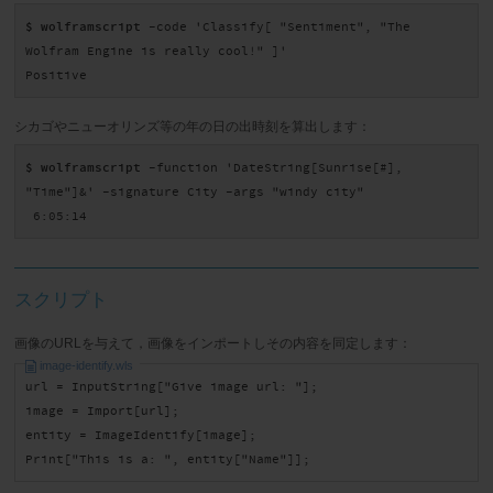
$ wolframscript
 -code 'Classify[ "Sentiment", "The 
Wolfram Engine is really cool!" ]'

Positive
シカゴやニューオリンズ等の年の日の出時刻を算出します：
$ wolframscript
 -function 'DateString[Sunrise[#], 
"Time"]&' -signature City -args "windy city"

 6:05:14
スクリプト
画像のURLを与えて，画像をインポートしその内容を同定します：
image-identify.wls
url = InputString["Give image url: "];

image = Import[url];

entity = ImageIdentify[image];

Print["This is a: ", entity["Name"]];