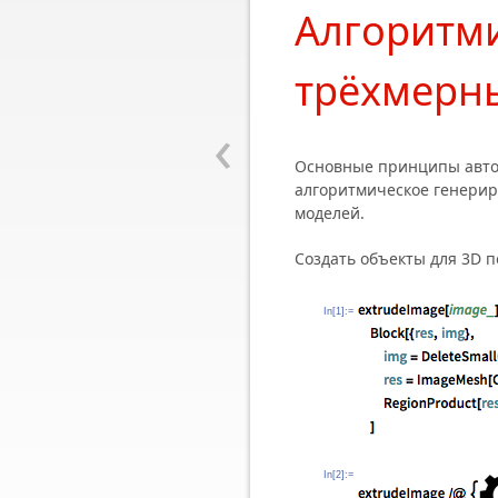
Алгоритм
трёхмерн
‹
Основные принципы авто
алгоритмическое генерир
моделей.
Создать объекты для 3D 
In[1]:=
In[2]:=