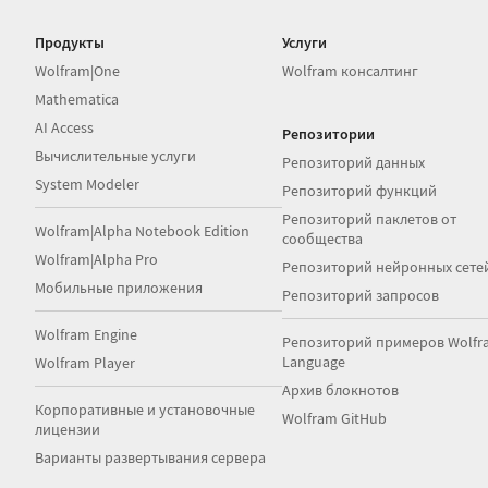
Продукты
Услуги
Wolfram|One
Wolfram консалтинг
Mathematica
AI Access
Репозитории
Вычислительные услуги
Репозиторий данных
System Modeler
Репозиторий функций
Репозиторий паклетов от
Wolfram|Alpha Notebook Edition
сообщества
Wolfram|Alpha Pro
Репозиторий нейронных сете
Мобильные приложения
Репозиторий запросов
Wolfram Engine
Репозиторий примеров Wolfr
Language
Wolfram Player
Архив блокнотов
Корпоративные и установочные
Wolfram GitHub
лицензии
Варианты развертывания сервера