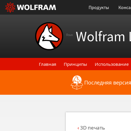
Продукты
Конса
Wolfram 
Язык
Главная
Принципы
Использование
Последняя версия
Назад к последним функциональным
3D печать