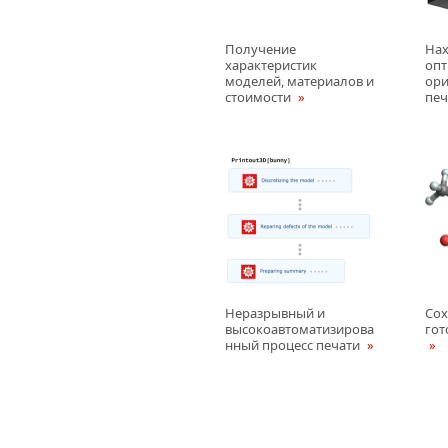
Получение
На
характеристик
оп
моделей, материалов и
ори
стоимости
пе
Неразрывный и
Сох
высокоавтоматизирова
гот
нный процесс печати