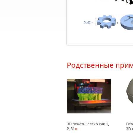
Out[2]=
Родственные при
3D печать: легко как 1,
Гот
2, 3!
3D-