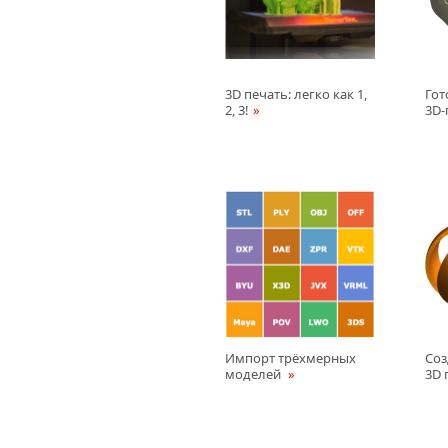
3D печать: легко как 1,
Гот
2, 3!
3D-
Импорт трёхмерных
Соз
моделей
3D 