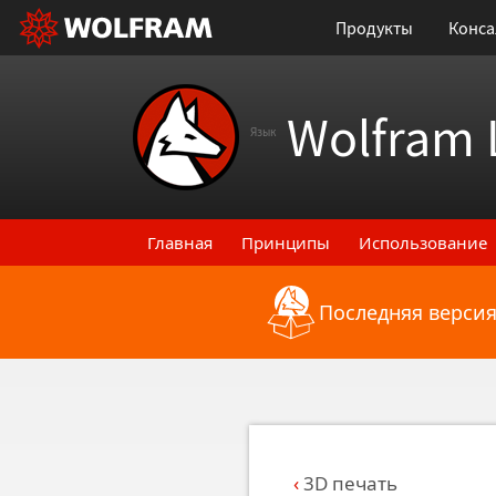
Продукты
Конса
Wolfram 
Язык
Главная
Принципы
Использование
Последняя версия
Назад к последним функциональным
3D печать