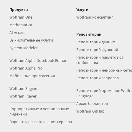
Продукты
Услуги
Wolfram|One
Wolfram консалтинг
Mathematica
AI Access
Репозитории
Вычислительные услуги
Репозиторий данных
System Modeler
Репозиторий функций
Репозиторий паклетов от
Wolfram|Alpha Notebook Edition
сообщества
Wolfram|Alpha Pro
Репозиторий нейронных сете
Мобильные приложения
Репозиторий запросов
Wolfram Engine
Репозиторий примеров Wolfr
Language
Wolfram Player
Архив блокнотов
Корпоративные и установочные
Wolfram GitHub
лицензии
Варианты развертывания сервера