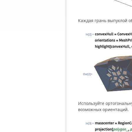
Каждая грань выпуклой о
In[2]:=
Out[2]=
Используйте ортогональ
возможных ориентаций.
In[3]:=