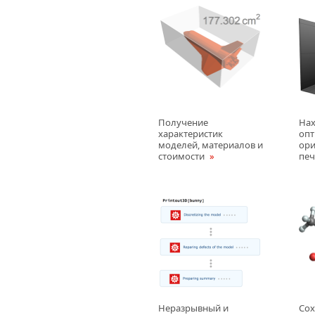
Получение
На
характеристик
оп
моделей, материалов и
ори
стоимости
пе
Неразрывный и
Сох