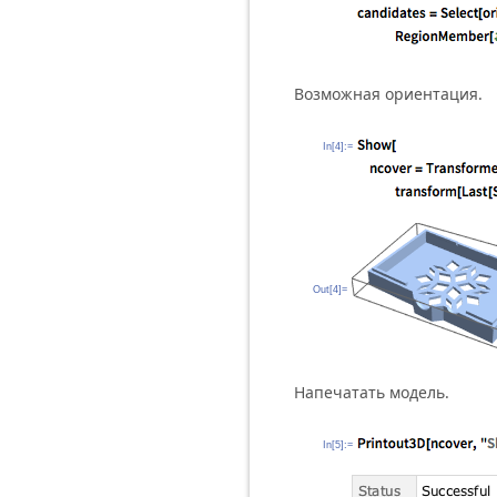
Возможная ориентация.
In[4]:=
Out[4]=
Напечатать модель.
In[5]:=