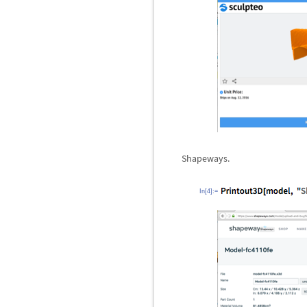
Shapeways.
In[4]:=