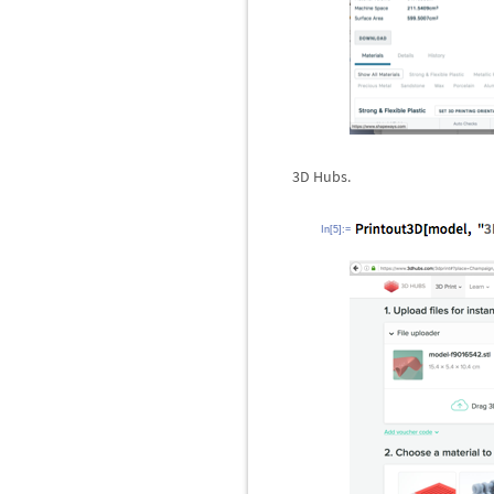
3D Hubs.
In[5]:=