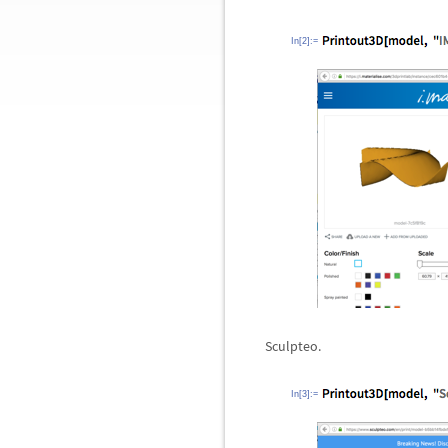
In[2]:=
Sculpteo.
In[3]:=