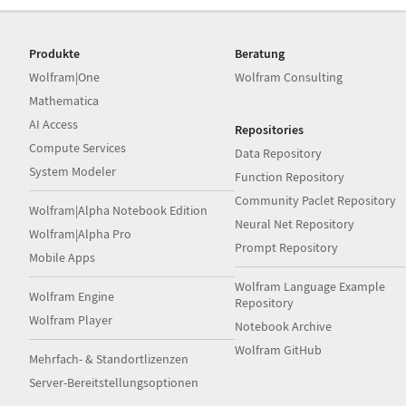
Produkte
Beratung
Wolfram|One
Wolfram Consulting
Mathematica
AI Access
Repositories
Compute Services
Data Repository
System Modeler
Function Repository
Community Paclet Repository
Wolfram|Alpha Notebook Edition
Neural Net Repository
Wolfram|Alpha Pro
Prompt Repository
Mobile Apps
Wolfram Language Example
Wolfram Engine
Repository
Wolfram Player
Notebook Archive
Wolfram GitHub
Mehrfach- & Standortlizenzen
Server-Bereitstellungsoptionen