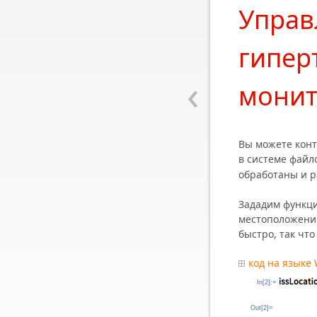
Управ
гипер
‹
монит
Вы можете конт
в системе фай
обработаны и 
Зададим функци
местоположени
быстро, так чт
код на языке
In[2]:=
Out[2]=