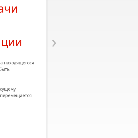
ачи
ы
›
нции
та находящегося
 быть
екущему
 перемещается