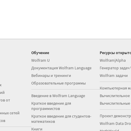
Обучение
Ресурсы открыто
Wolfram U
Wolfram|Alpha
Документация Wolfram Language
Генератор задач
Вебинары и тренинги
Wolfram задачи
Образовательные программы
х
Компьютерная м
ций
Введение в Wolfram Language
Вычислительное
ов от
Краткое введение для
Вычислительные
программистов
нных сетей
Проект демонст
Краткое введение для студентов-
сов
математиков
Wolfram Data Dr
Книги