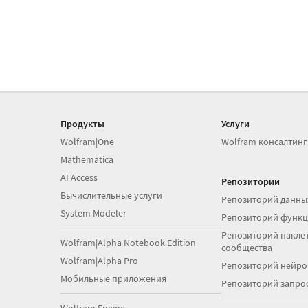
Продукты
Услуги
Wolfram|One
Wolfram консалтинг
Mathematica
AI Access
Репозитории
Вычислительные услуги
Репозиторий данны
System Modeler
Репозиторий функ
Репозиторий паклет
Wolfram|Alpha Notebook Edition
сообщества
Wolfram|Alpha Pro
Репозиторий нейро
Мобильные приложения
Репозиторий запро