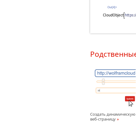
Out[4]=
Родственны
Создать динамическую
веб-страницу