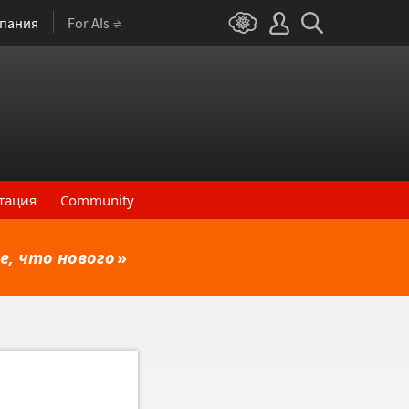
пания
For AIs
тация
Community
е, что нового
»