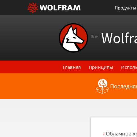
Продукты
Wolfr
Язык
Главная
Принципы
Испол
Последняя
Назад к последним функци
Облачное х