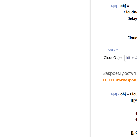
In[3]:=
Out[3]=
Закроем доступ
HTTPErrorRespon
In[4]:=