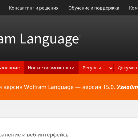
Консалтинг и решения
Обучение и поддержка
Ком
am Language
™
ьзование
Новые возможности
Ресурсы
Докумен
 версия Wolfram Language — версия 15.0.
Узнайт
ональным возможностям
ранение и веб-интерфейсы