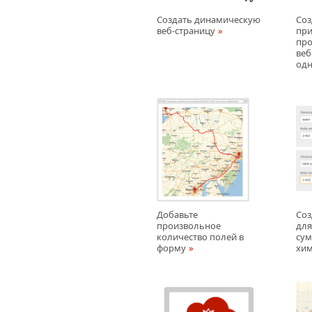
Создать динамическую
Соз
веб-страницу
при
про
веб
одн
Добавьте
Соз
произвольное
для
количество полей в
сум
форму
хим