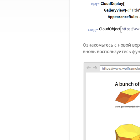
In[3]:=
Out[3]=
Ознакомьтесь с новой ве
вновь воспользуйтесь фу