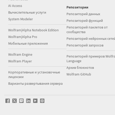
AI Access
Репозитории
Вычислительные услуги
Репозиторий данных
System Modeler
Репозиторий функций
Репозиторий паклетов от
Wolfram|Alpha Notebook Edition
сообщества
Wolfram|Alpha Pro
Репозиторий нейронных сете
Мобильные приложения
Репозиторий запросов
Wolfram Engine
Репозиторий примеров Wolfr
Language
Wolfram Player
Архив блокнотов
Корпоративные и установочные
Wolfram GitHub
лицензии
Варианты развертывания сервера