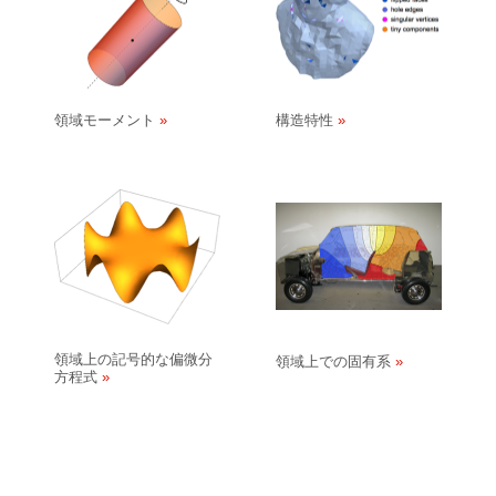
領域モーメント
構造特性
領域上の記号的な偏微分
領域上での固有系
方程式