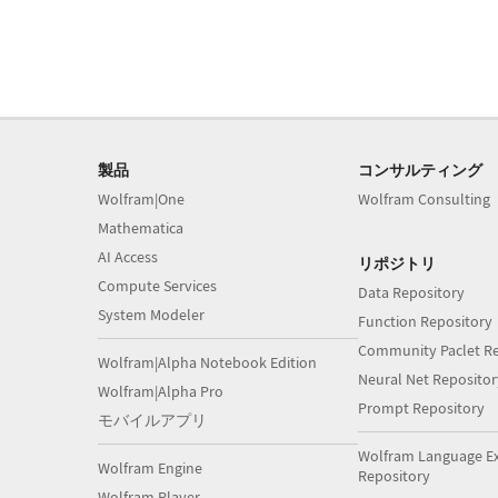
製品
コンサルティング
Wolfram|One
Wolfram Consulting
Mathematica
AI Access
リポジトリ
Compute Services
Data Repository
System Modeler
Function Repository
Community Paclet Re
Wolfram|Alpha Notebook Edition
Neural Net Repositor
Wolfram|Alpha Pro
Prompt Repository
モバイルアプリ
Wolfram Language E
Wolfram Engine
Repository
Wolfram Player