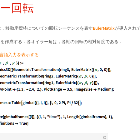
ー回転
EulerMatrix
は，移動座標枠についての回転シーケンスを表す
が導入され
ルを作成する．各オイラー角は，各軸の回転の相対角度である．
am言語入力を表示する