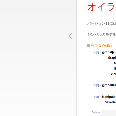
オイラ
バージョン11に
‹
ジンバルのモデ
完全なWolfr
In[2]:=
In[3]:=
In[4]:=
Out[4]=