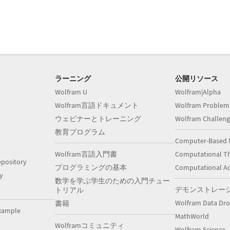
ラーニング
公開リソース
Wolfram U
Wolfram|Alpha
Wolfram言語ドキュメント
Wolfram Problem
ウェビナーとトレーニング
Wolfram Challeng
教育プログラム
Computer-Based 
Wolfram言語入門書
Computational Th
pository
プログラミングの基本
Computational A
y
数学を学ぶ学生のための入門チュー
デモンストレー
トリアル
Wolfram Data Dr
書籍
xample
MathWorld
Wolframコミュニティ
Wolfram Science