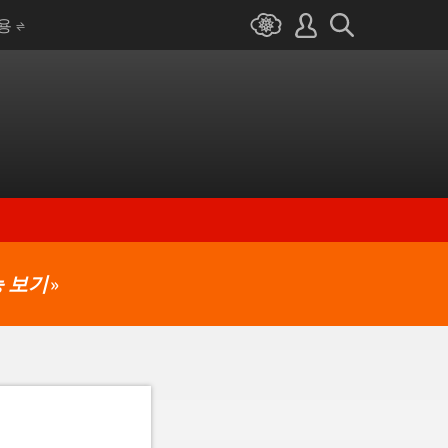
I용
 보기
»