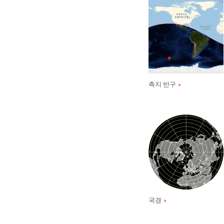
측지 반구
국경