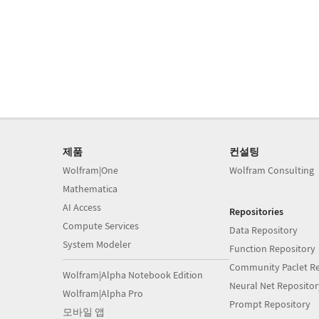
제품
컨설팅
Wolfram|One
Wolfram Consulting
Mathematica
AI Access
Repositories
Compute Services
Data Repository
System Modeler
Function Repository
Community Paclet Re
Wolfram|Alpha Notebook Edition
Neural Net Repositor
Wolfram|Alpha Pro
Prompt Repository
모바일 앱