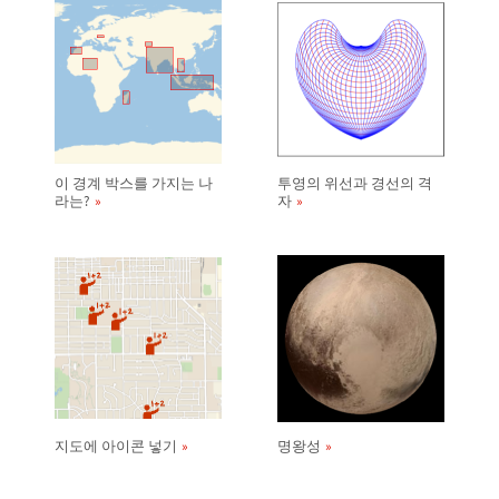
이 경계 박스를 가지는 나
투영의 위선과 경선의 격
라는?
자
지도에 아이콘 넣기
명왕성