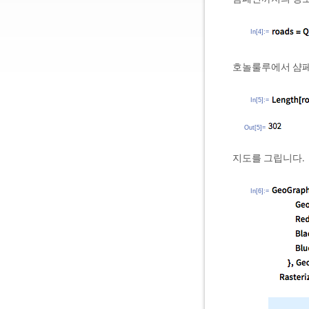
In[4]:=
호놀룰루에서 샴페
In[5]:=
Out[5]=
지도를 그립니다.
In[6]:=