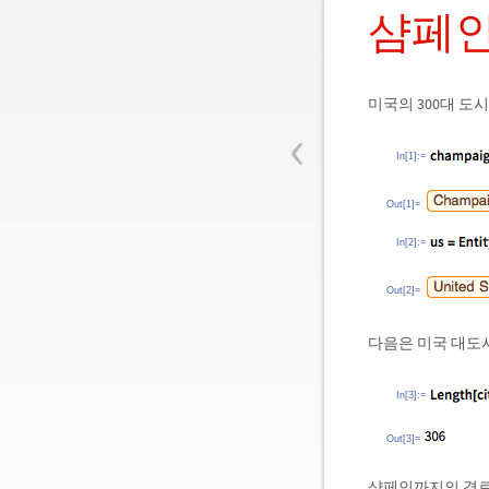
샴페인
미국의 300대 도시
‹
In[1]:=
Out[1]=
In[2]:=
Out[2]=
다음은 미국 대도
In[3]:=
Out[3]=
샴페인까지의 경로