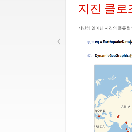
지진 클로
지난해 일어난 지진의 플롯을
‹
In[1]:=
In[2]:=