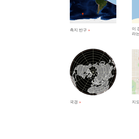
이 
측지 반구
라는
국경
지도