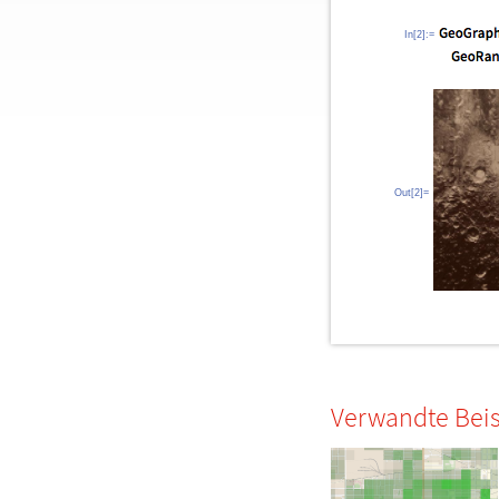
In[2]:=
Out[2]=
Verwandte Beis