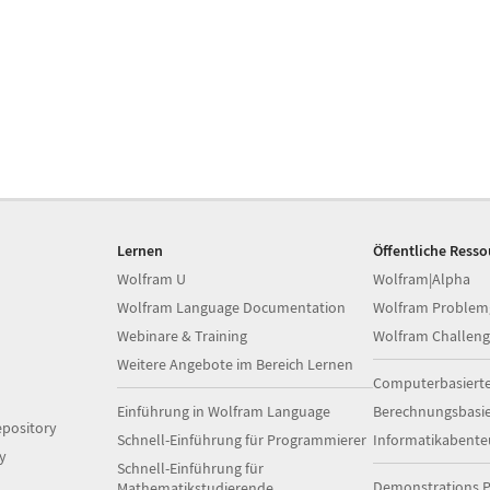
Lernen
Öffentliche Ress
Wolfram U
Wolfram|Alpha
Wolfram Language Documentation
Wolfram Problem
Webinare & Training
Wolfram Challeng
Weitere Angebote im Bereich Lernen
Computerbasiert
Einführung in Wolfram Language
Berechnungsbasi
pository
Schnell-Einführung für Programmierer
Informatikabente
y
Schnell-Einführung für
Demonstrations P
Mathematikstudierende