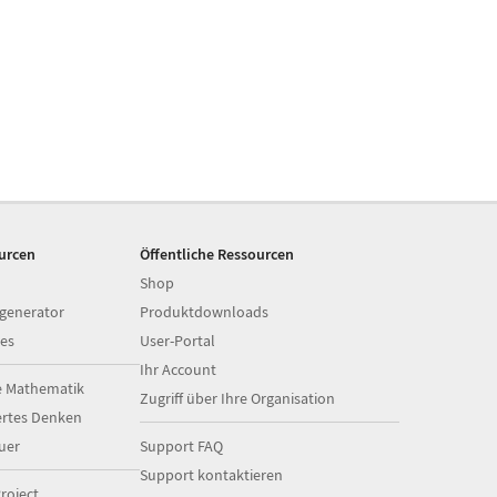
ourcen
Öffentliche Ressourcen
Shop
generator
Produktdownloads
es
User-Portal
Ihr Account
e Mathematik
Zugriff über Ihre Organisation
ertes Denken
uer
Support FAQ
Support kontaktieren
roject