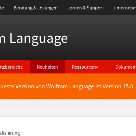
te
Beratung & Lösungen
Lernen & Support
Unterneh
m Language
™
atzbereiche
Neuheiten
Ressourcen
Dokument
eueste Version von Wolfram Language ist Version 15.0.
alisierung