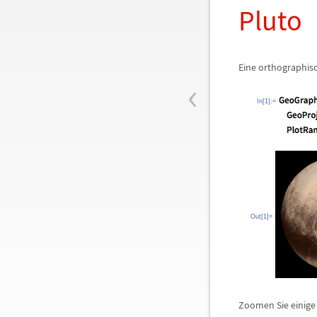
Pluto
Eine orthographisc
‹
In[1]:=
Out[1]=
Zoomen Sie einige