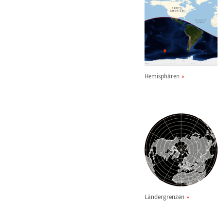
Hemisph
ä
ren
L
ä
ndergrenzen