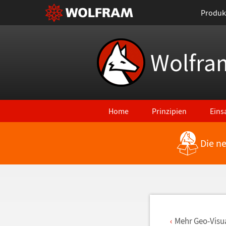
Produk
Wolfra
Home
Prinzipien
Eins
Die n
Zurück zu den neuesten Features
Mehr Geo-Visu