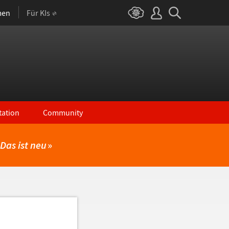
men
Für KIs
ation
Community
Das ist neu
»