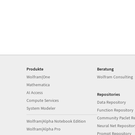
Produkte
Beratung
Wolfram|One
Wolfram Consulting
Mathematica
AI Access
Repositories
Compute Services
Data Repository
System Modeler
Function Repository
Community Paclet Re
Wolfram|Alpha Notebook Edition
Neural Net Repositor
Wolfram|Alpha Pro
Prompt Repository