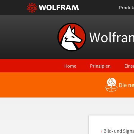
Produk
Wolfra
Home
Prinzipien
Eins
Die n
Zurück zu den neuesten Features
Bild- und Sign