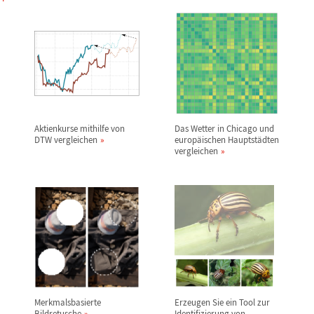
Aktienkurse mithilfe von
Das Wetter in Chicago und
DTW vergleichen
europ
ä
ischen Hauptst
ä
dten
vergleichen
Merkmalsbasierte
Erzeugen Sie ein Tool zur
Bildretusche
Identifizierung von