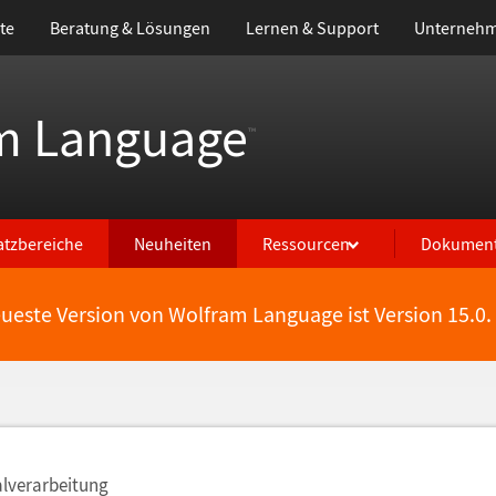
te
Beratung & Lösungen
Lernen & Support
Unterneh
m Language
™
atzbereiche
Neuheiten
Ressourcen
Dokument
eueste Version von Wolfram Language ist Version 15.0.
alverarbeitung