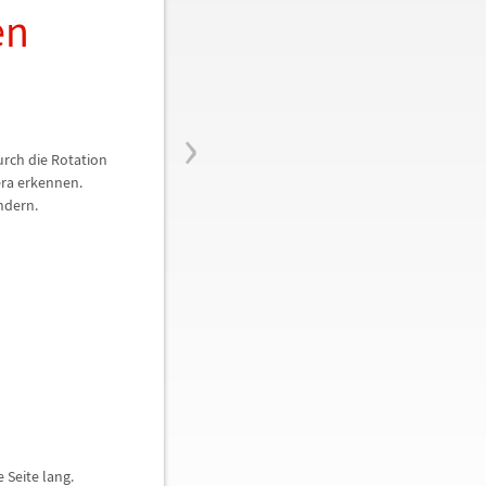
en
›
urch die Rotation
ra erkennen.
ndern.
e Seite lang.