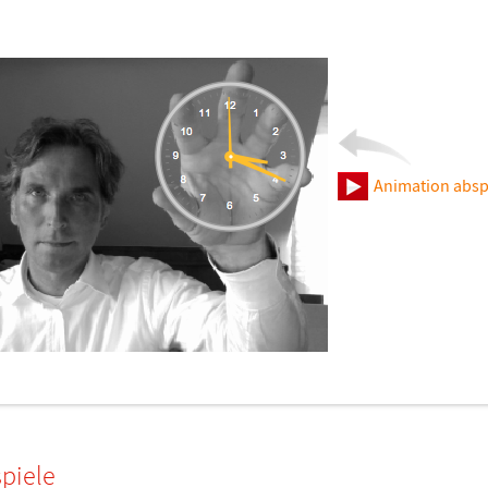
Animation absp
piele