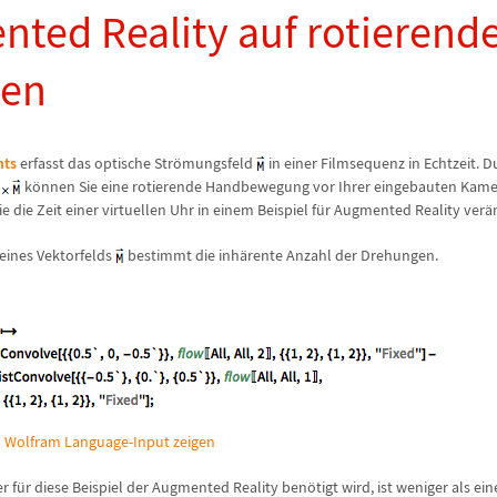
ted Reality auf rotierend
ten
nts
erfasst das optische Str
ö
mungsfeld
in einer Filmsequenz in Echtzeit. D
k
ö
nnen Sie eine rotierende Handbewegung vor Ihrer eingebauten Kame
e die Zeit einer virtuellen Uhr in einem Beispiel f
ü
r Augmented Reality ver
ä
eines Vektorfelds
bestimmt die inh
ä
rente Anzahl der Drehungen.
 Wolfram Language-Input zeigen
r f
ü
r diese Beispiel der Augmented Reality ben
ö
tigt wird, ist weniger als ein