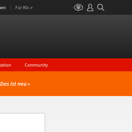
men
Für KIs
ation
Community
Das ist neu
»