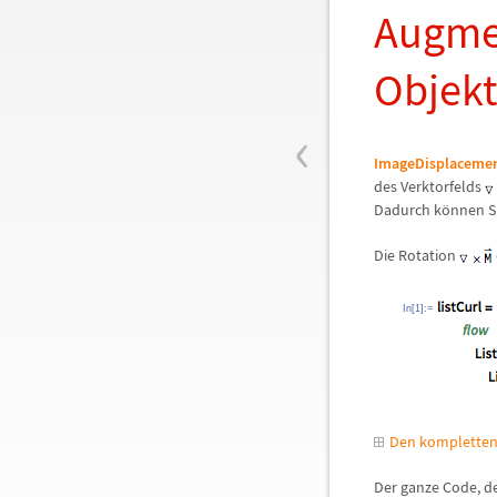
Augmen
Objek
‹
ImageDisplaceme
des Verktorfelds
Dadurch k
ö
nnen Si
Die Rotation
In[1]:=
Den kompletten
Der ganze Code, de