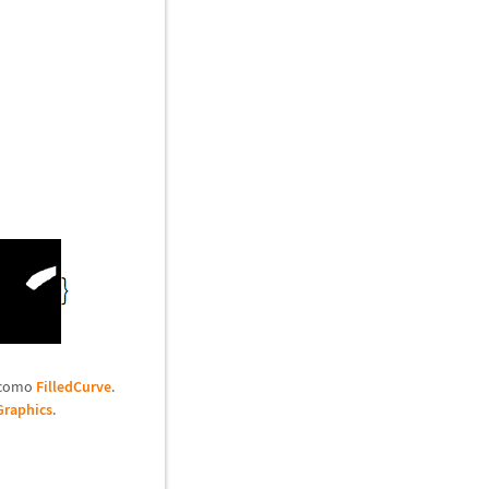
 como
FilledCurve
.
Graphics
.