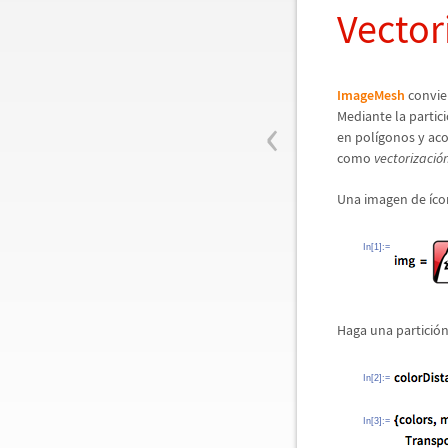
Vector
ImageMesh
convie
‹
Mediante la partici
en pol
í
gonos y ac
como
vectorizaci
ó
Una imagen de
í
co
In[1]:=
Haga una partici
ó
n
In[2]:=
In[3]:=