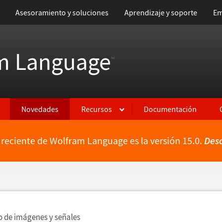
Asesoramiento y soluciones
Aprendizaje y soporte
Em
m Language
™
Novedades
Recursos
Documentación
 reciente de Wolfram Language es la versión 15.0.
Des
ientes
 de im
á
genes y se
ñ
ales