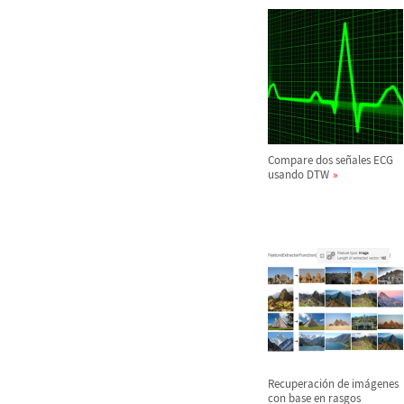
Compare dos se
ñ
ales ECG
usando DTW
Recuperaci
ó
n de im
á
genes
con base en rasgos