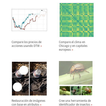
Compare los precios de
Compare el clima en
acciones usando DTW
Chicago y en capitales
europeas
Restauraci
ó
n de im
á
genes
Cree una herramienta de
con base en atributos
identificador de insectos