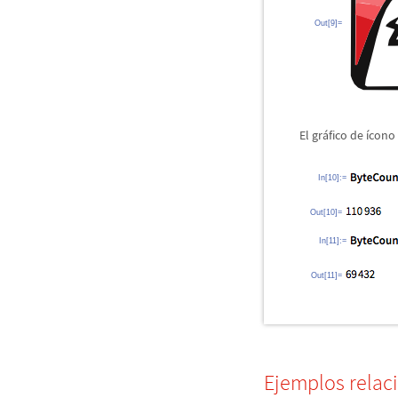
Out[9]=
El gr
á
fico de
í
cono 
In[10]:=
Out[10]=
In[11]:=
Out[11]=
Ejemplos relac