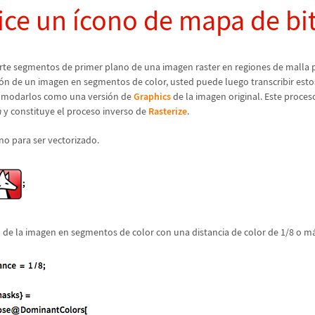
ice un
í
cono de mapa de bi
rte segmentos de primer plano de una imagen raster en regiones de malla 
ó
n de un imagen en segmentos de color, usted puede luego transcribir esto
omodarlos como una versi
ó
n de
Graphics
de la imagen original. Este proces
n
y constituye el proceso inverso de
Rasterize
.
no para ser vectorizado.
 de la imagen en segmentos de color con una distancia de color de 1/8 o m