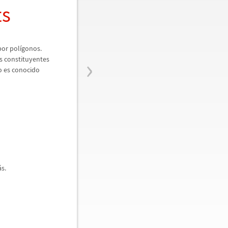
ts
por pol
í
gonos.
›
s constituyentes
o es conocido
á
s.