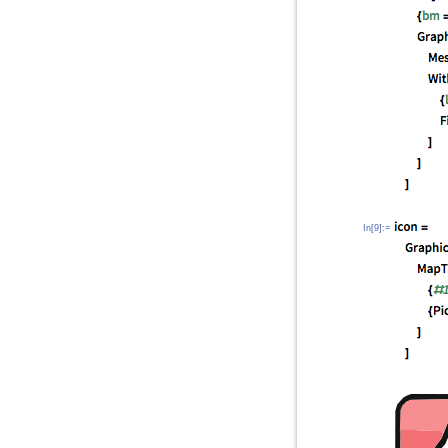
In[9]:=