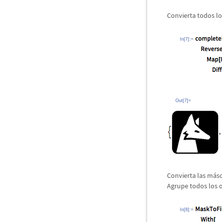
Convierta todos l
In[7]:=
Out[7]=
Convierta las m
á
s
Agrupe todos los 
In[8]:=