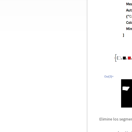
Out[3]=
Elimine los segm