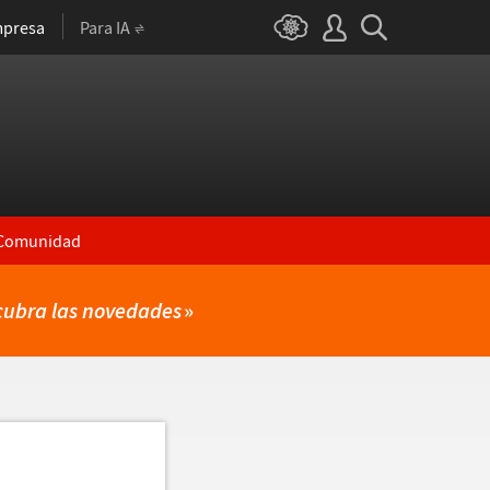
presa
Para IA
Comunidad
cubra las novedades
»