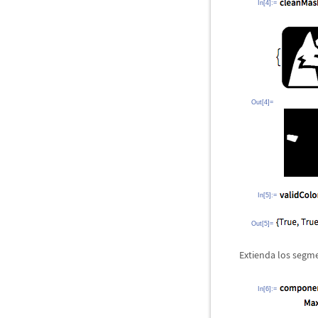
In[4]:=
Out[4]=
In[5]:=
Out[5]=
Extienda los segme
In[6]:=