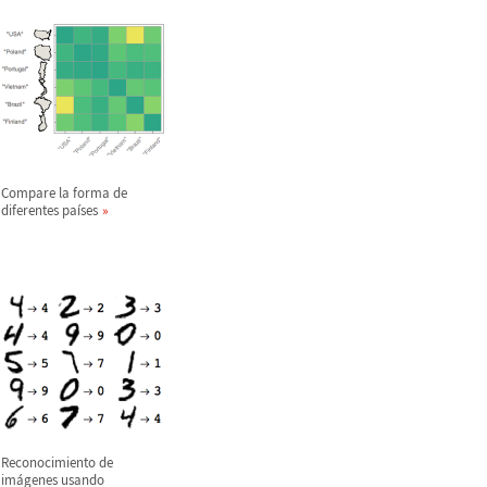
Compare la forma de
diferentes pa
í
ses
Reconocimiento de
im
á
genes usando