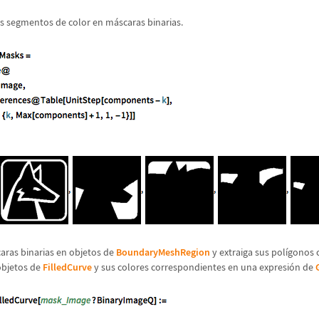
os segmentos de color en m
á
scaras binarias.
caras binarias en objetos de
BoundaryMeshRegion
y extraiga sus pol
í
gonos
objetos de
FilledCurve
y sus colores correspondientes en una expresi
ó
n de