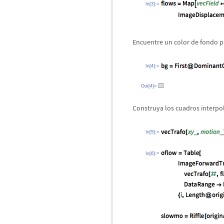
In[3]:=
Encuentre un color de fondo p
In[4]:=
Out[4]=
Construya los cuadros interpol
In[5]:=
In[6]:=