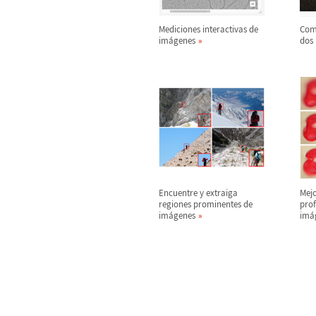
Mediciones interactivas de
Com
im
á
genes
dos
Encuentre y extraiga
Mejo
regiones prominentes de
pro
im
á
genes
im
á