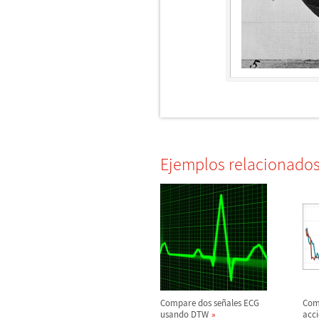
Ejemplos relacionado
Compare dos se
ñ
ales ECG
Comp
usando DTW
acc