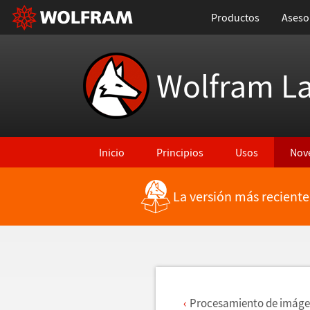
Productos
Aseso
Wolfram L
Inicio
Principios
Usos
Nov
La versión más reciente
Regresar a Características más recientes
Procesamiento de im
á
ge