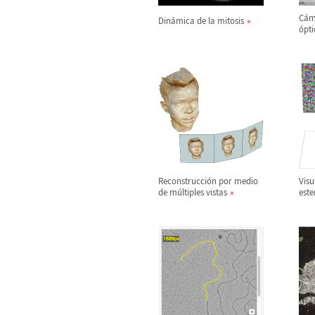
C
á
m
Din
á
mica de la mitosis
ó
pt
Reconstrucci
ó
n por medio
Visu
de m
ú
ltiples vistas
est