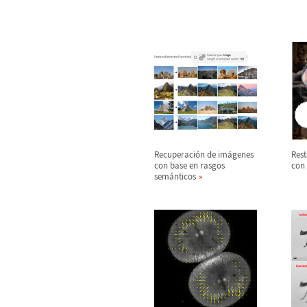
Recuperaci
ó
n de im
á
genes
Rest
con base en rasgos
con 
sem
á
nticos