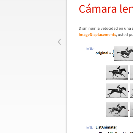
C
á
mara le
Disminuir la velocidad en una 
‹
ImageDisplacements
, usted p
In[1]:=
In[2]:=