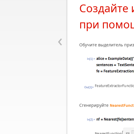
Создайте 
при помо
‹
Обучите выделитель призн
In[1]:=
Out[1]=
Сгенерируйте
NearestFunct
In[2]:=