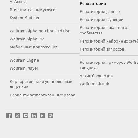
AI Access
Репозитории
Вычислительные услуги
Репозиторий данных
System Modeler
Репозиторий функций
Репозиторий паклетов от
Wolfram|Alpha Notebook Edition
сообщества
Wolfram|Alpha Pro
Репозиторий нейронных сете
Мобильные приложения
Репозиторий запросов
Wolfram Engine
Репозиторий примеров Wolfr
Language
Wolfram Player
Архив блокнотов
Корпоративные и установочные
Wolfram GitHub
лицензии
Варианты развертывания сервера