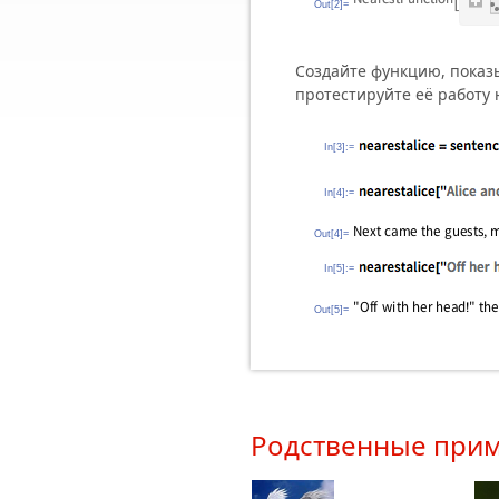
Out[2]=
Создайте функцию, показ
протестируйте её работу 
In[3]:=
In[4]:=
Out[4]=
In[5]:=
Out[5]=
Родственные при