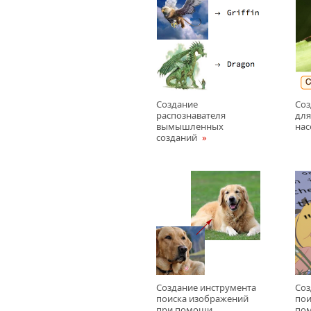
Создание
Соз
распознавателя
для
вымышленных
на
созданий
Создание инструмента
Соз
поиска изображений
пои
при помощи
по