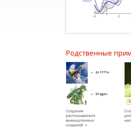
Out[2]=
Родственные при
Создание
Соз
распознавателя
для
вымышленных
на
созданий