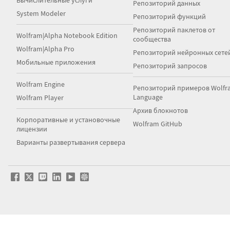
Вычислительные услуги
Репозиторий данных
System Modeler
Репозиторий функций
Репозиторий паклетов от
Wolfram|Alpha Notebook Edition
сообщества
Wolfram|Alpha Pro
Репозиторий нейронных сете
Мобильные приложения
Репозиторий запросов
Wolfram Engine
Репозиторий примеров Wolfr
Language
Wolfram Player
Архив блокнотов
Корпоративные и установочные
Wolfram GitHub
лицензии
Варианты развертывания сервера