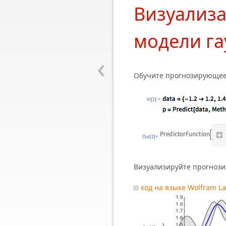
Визуализ
модели га
‹
Обучите прогнозирующее 
In[1]:=
Out[1]=
Визуализируйте прогнози
код на языке Wolfram L