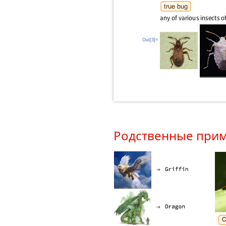
Out[3]=
Родственные при