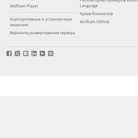
Репозиторий примеров Wolfr
Language
Wolfram Player
Архив блокнотов
Корпоративные и установочные
Wolfram GitHub
лицензии
Варианты развертывания сервера