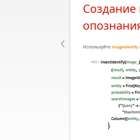
Создание 
опознани
‹
Используйте
ImageIdentify
In[1]:=