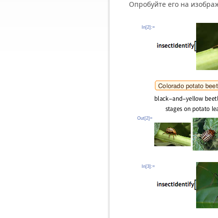
Опробуйте его на изобра
In[2]:=
Out[2]=
In[3]:=