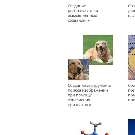
Создание
Соз
распознавателя
для
вымышленных
на
созданий
Создание инструмента
Соз
поиска изображений
пои
при помощи
по
извлечения
при
признаков