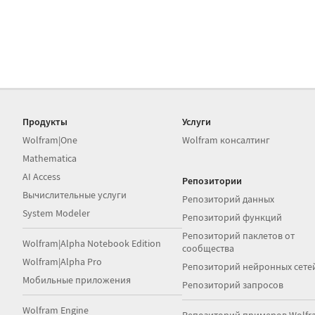
Продукты
Услуги
Wolfram|One
Wolfram консалтинг
Mathematica
AI Access
Репозитории
Вычислительные услуги
Репозиторий данных
System Modeler
Репозиторий функций
Репозиторий паклетов от
Wolfram|Alpha Notebook Edition
сообщества
Wolfram|Alpha Pro
Репозиторий нейронных сете
Мобильные приложения
Репозиторий запросов
Wolfram Engine