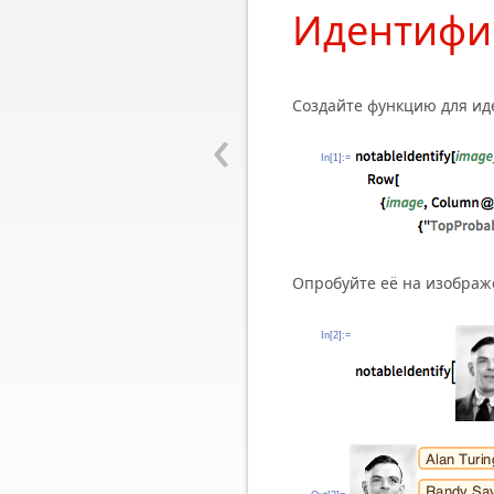
Идентифи
Создайте функцию для ид
‹
In[1]:=
Опробуйте её на изображ
In[2]:=