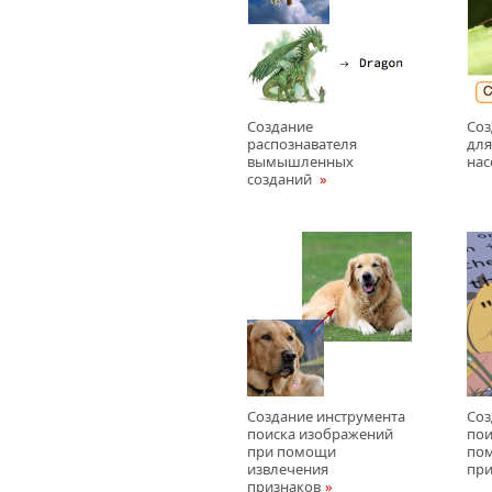
Создание
Соз
распознавателя
для
вымышленных
на
созданий
Создание инструмента
Соз
поиска изображений
пои
при помощи
по
извлечения
при
признаков