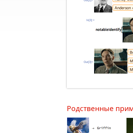
Out[2]=
In[3]:=
Out[3]=
Родственные при