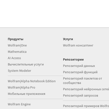
Продукты
Услуги
Wolfram|One
Wolfram консалтинг
Mathematica
AI Access
Репозитории
Вычислительные услуги
Репозиторий данных
System Modeler
Репозиторий функций
Репозиторий паклетов от
Wolfram|Alpha Notebook Edition
сообщества
Wolfram|Alpha Pro
Репозиторий нейронных сете
Мобильные приложения
Репозиторий запросов
Wolfram Engine
Репозиторий примеров Wolfr