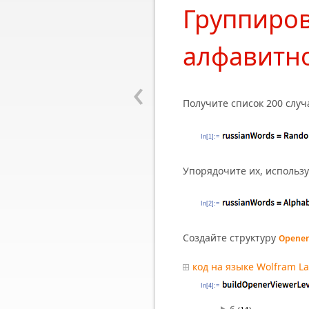
Группиров
алфавитн
‹
Получите список 200 случ
In[1]:=
Упорядочите их, использу
In[2]:=
Создайте структуру
Opener
код на языке Wolfram L
In[4]:=