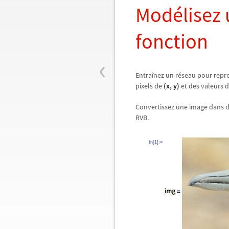
Modélisez 
fonction
‹
Entraînez un réseau pour repro
pixels de
(
x
,
y
)
et des valeurs 
Convertissez une image dans de
RVB.
In[1]:=