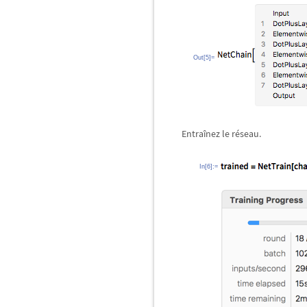
Out[5]=
Entraînez le réseau.
In[6]:=