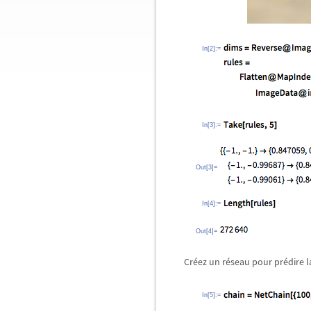
In[2]:=
In[3]:=
Out[3]=
In[4]:=
Out[4]=
Créez un réseau pour prédire la
In[5]:=