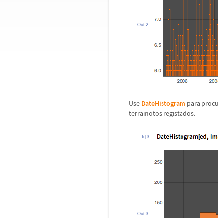
Out[2]=
Use
DateHistogram
para procu
terramotos registados.
In[3]:=
Out[3]=