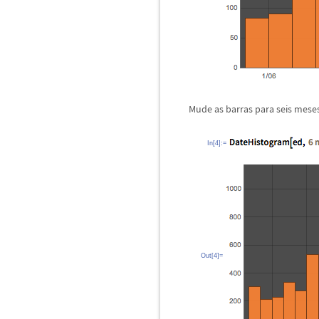
Mude as barras para seis meses
In[4]:=
Out[4]=