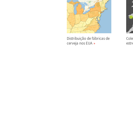
Distribui
ç
ã
o de f
á
bricas de
Cole
cerveja nos EUA
estr