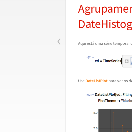
Agrupamen
DateHisto
‹
Aqui est
á
uma s
é
rie temporal
In[1]:=
Use
DateListPlot
para ver os d
In[2]:=