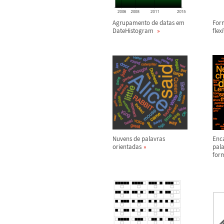
Agrupamento de datas em
For
DateHistogram
flex
í
Nuvens de palavras
Enc
orientadas
pal
for