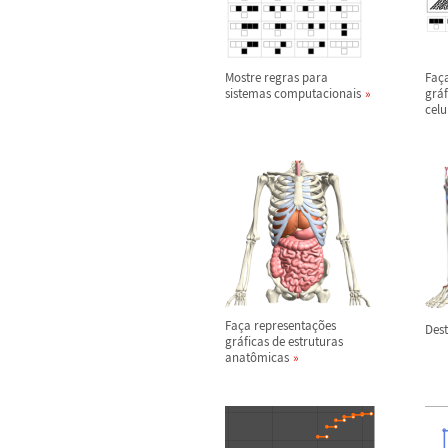
Mostre regras para
Fa
ç
sistemas computacionais
gr
á
celu
Fa
ç
a representa
ç
õ
es
Des
gr
á
ficas de estruturas
anat
ô
micas