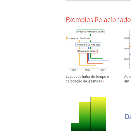
Exemplos Relacionado
Layout de linha do tempo e
Adic
coloca
ç
ã
o de legendas
em 