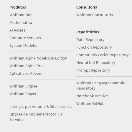
Produtos
Consultoria
Wolfram|One
Wolfram Consultoria
Mathematica
AI Access
Repositórios
Compute Services
Data Repository
System Modeler
Function Repository
Community Paclet Repository
Wolfram|Alpha Notebook Edition
Neural Net Repository
Wolfram|Alpha Pro
Prompt Repository
Aplicativos Móveis
Wolfram Language Example
Wolfram Engine
Repository
Wolfram Player
Notebook Archive
Wolfram GitHub
Licenças por volume & Site Licenses
Opções de Implementação via
Servidor