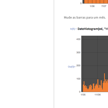
Mude as barras para um m
ê
s.
In[5]:=
Out[5]=