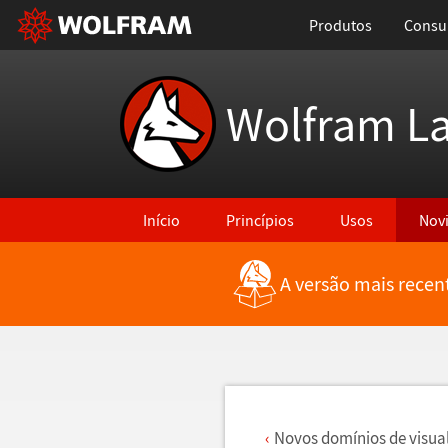
Produtos
Consul
Wolfram L
Início
Princípios
Usos
Nov
A versão mais recen
Voltar para Últimas Novidades
Novos dom
í
nios de visua