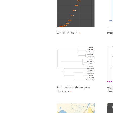
CDF de Poisson
Prop
Agrupando cidades pela
Agr
dist
â
ncia
simi