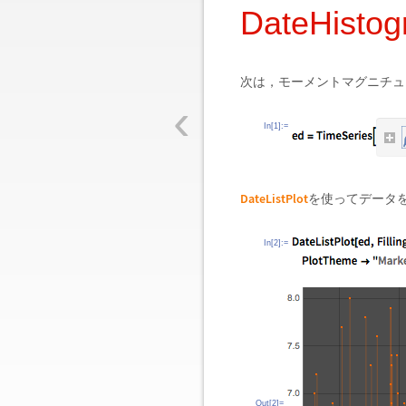
DateHis
次は，モーメントマグニチュ
‹
In[1]:=
DateListPlot
を使ってデータ
In[2]:=
Out[2]=