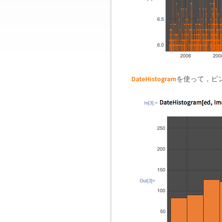
DateHistogram
を使って，ビ
In[3]:=
Out[3]=