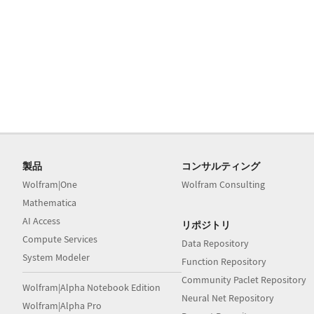
製品
コンサルティング
Wolfram|One
Wolfram Consulting
Mathematica
AI Access
リポジトリ
Compute Services
Data Repository
System Modeler
Function Repository
Community Paclet Repository
Wolfram|Alpha Notebook Edition
Neural Net Repository
Wolfram|Alpha Pro