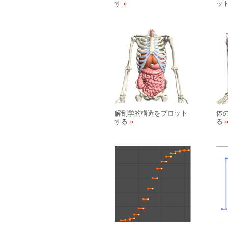
す
ッ
解剖学的構造をプロット
体
する
る