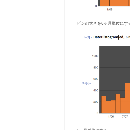
ビンの太さを6ヶ月単位にす
In[4]:=
Out[4]=