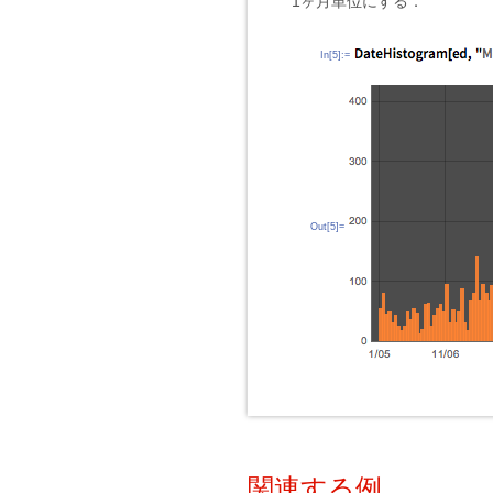
1ヶ月単位にする．
In[5]:=
Out[5]=
関連する例