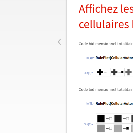
Affichez le
cellulaire
‹
Code bidimensionnel totalitaire
In[1]:=
Out[1]=
Code bidimensionnel totalitaire
In[2]:=
Out[2]=