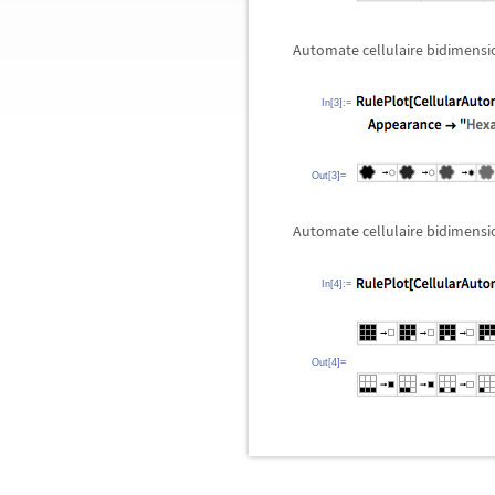
Automate cellulaire bidimensio
In[3]:=
Out[3]=
Automate cellulaire bidimensi
In[4]:=
Out[4]=